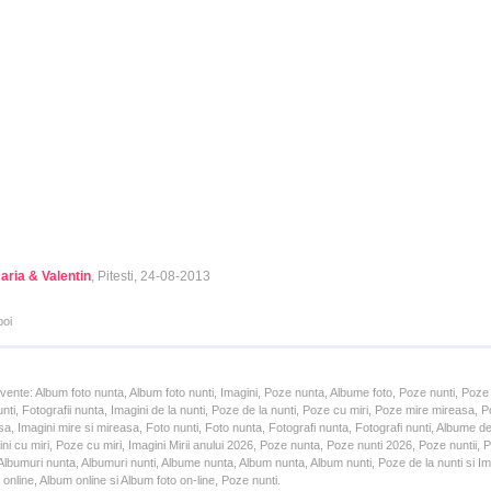
ria & Valentin
, Pitesti, 24-08-2013
poi
cvente: Album foto nunta, Album foto nunti, Imagini, Poze nunta, Albume foto, Poze nunti, Poze
unti, Fotografii nunta, Imagini de la nunti, Poze de la nunti, Poze cu miri, Poze mire mireasa,
a, Imagini mire si mireasa, Foto nunti, Foto nunta, Fotografi nunta, Fotografi nunti, Albume d
ni cu miri, Poze cu miri, Imagini Mirii anului 2026, Poze nunta, Poze nunti 2026, Poze nuntii,
lbumuri nunta, Albumuri nunti, Albume nunta, Album nunta, Album nunti, Poze de la nunti si Ima
online, Album online si Album foto on-line, Poze nunti.