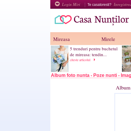
Login Miri
Inregistre
Te casatoresti?
Mireasa
Mirele
5 trenduri pentru buchetul
de mireasa: tendin...
citeste articolul
Album foto nunta - Poze nunti - Imag
Album 