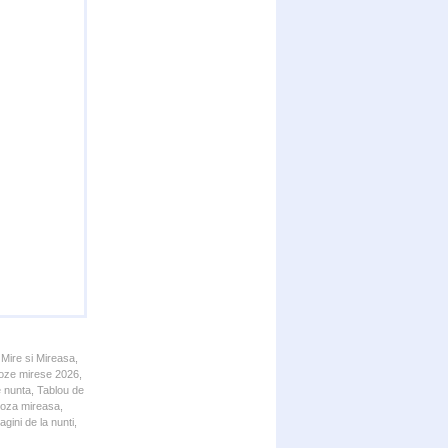
 Mire si Mireasa,
 Poze mirese 2026,
e nunta, Tablou de
 Poza mireasa,
gini de la nunti,