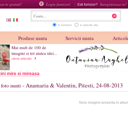
aza-te gratuit!
Login furnizori
Inregistreaza-te!
Esti furnizor?
in furnizori
in articole site
Produse nunta
Servicii nunta
Articole
Mai mult de 100 de
imagini si tot atatea idei...
citeste articolul
ini mire si mireasa
- Anamaria & Valentin, Pitesti, 24-08-2013
foto nunti
Nicio imagine prezenta in albu