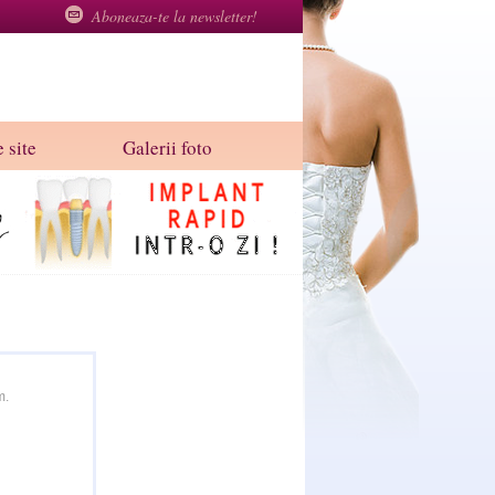
Aboneaza-te la newsletter!
 site
Galerii foto
m.