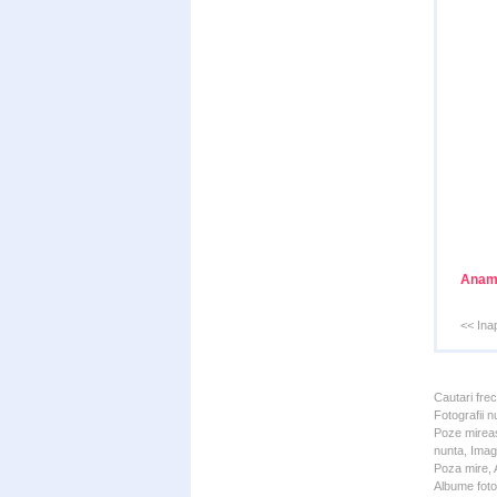
Anama
<< Ina
Cautari fre
Fotografii n
Poze mireas
nunta, Imagi
Poza mire, A
Albume foto 