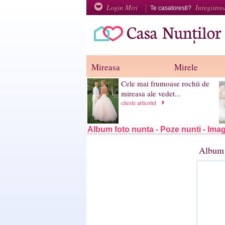
Login Miri
Inregistre
Te casatoresti?
Mireasa
Mirele
Cele mai frumoase rochii de
mireasa ale vedet...
citeste articolul
Album foto nunta - Poze nunti - Imag
Album 