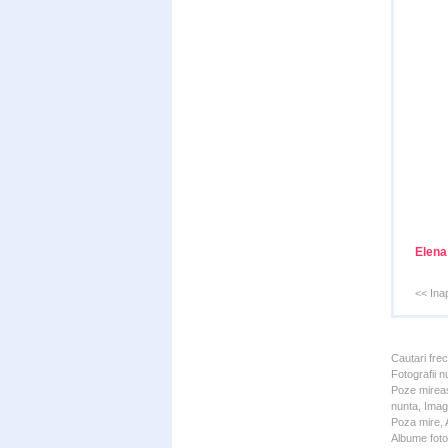
Elena
<< Ina
Cautari fre
Fotografii n
Poze mireas
nunta, Imagi
Poza mire, A
Albume foto 