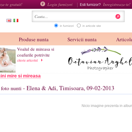
aza-te gratuit!
Login furnizori
Inregistreaza-te!
Esti furnizor?
in furnizori
in articole site
Produse nunta
Servicii nunta
Articole
Voalul de mireasa si
coafurile potrivite
citeste articolul
ini mire si mireasa
- Elena & Adi, Timisoara, 09-02-2013
foto nunti
Nicio imagine prezenta in albu