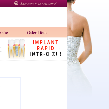
Aboneaza-te la newsletter!
 site
Galerii foto
m.