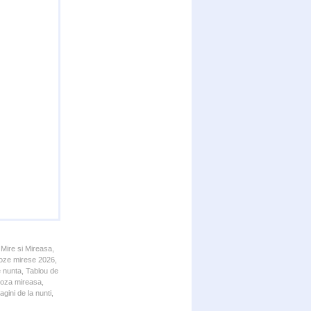
 Mire si Mireasa,
 Poze mirese 2026,
e nunta, Tablou de
 Poza mireasa,
gini de la nunti,