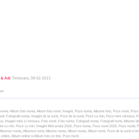
 & Adi
, Timisoara, 09-02-2013
poi
cvente: Album foto nunta, Album foto nunti, Imagini, Poze nunta, Albume foto, Poze nunti, Poze
unti, Fotografii nunta, Imagini de la nunti, Poze de la nunti, Poze cu miri, Poze mire mireasa,
a, Imagini mire si mireasa, Foto nunti, Foto nunta, Fotografi nunta, Fotografi nunti, Albume d
ni cu miri, Poze cu miri, Imagini Mirii anului 2026, Poze nunta, Poze nunti 2026, Poze nuntii,
lbumuri nunta, Albumuri nunti, Albume nunta, Album nunta, Album nunti, Poze de la nunti si Ima
online, Album online si Album foto on-line, Poze nunti.