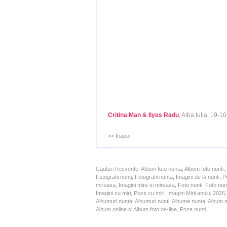
Critina Man & Ilyes Radu
, Alba Iulia, 19-1
<< Inapoi
Cautari frecvente: Album foto nunta, Album foto nunti,
Fotografii nunti, Fotografii nunta, Imagini de la nunt
mireasa, Imagini mire si mireasa, Foto nunti, Foto nun
Imagini cu miri, Poze cu miri, Imagini Mirii anului 20
Albumuri nunta, Albumuri nunti, Albume nunta, Album nun
Album online si Album foto on-line, Poze nunti.