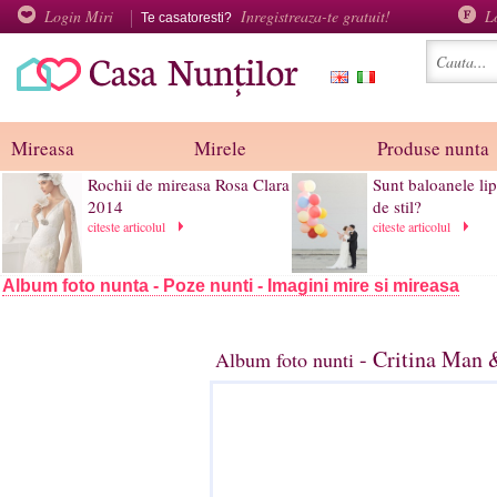
Login Miri
Inregistreaza-te gratuit!
L
Te casatoresti?
Mireasa
Mirele
Produse nunta
Rochii de mireasa Rosa Clara
Sunt baloanele lip
2014
de stil?
citeste articolul
citeste articolul
Album foto nunta - Poze nunti - Imagini mire si mireasa
- Critina Man &
Album foto nunti