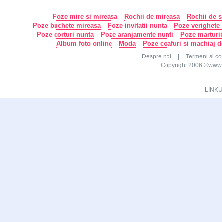
Poze mire si mireasa
Rochii de mireasa
Rochii de s
Poze buchete mireasa
Poze invitatii nunta
Poze verighete /
Poze corturi nunta
Poze aranjamente nunti
Poze marturi
Album foto online
Moda
Poze coafuri si machiaj 
Despre noi
|
Termeni si con
Copyright 2006 ©www.ca
LINKU