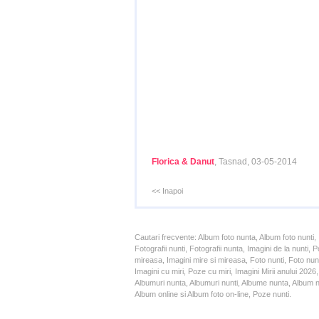
Florica & Danut
, Tasnad, 03-05-2014
<< Inapoi
Cautari frecvente: Album foto nunta, Album foto nunti,
Fotografii nunti, Fotografii nunta, Imagini de la nunt
mireasa, Imagini mire si mireasa, Foto nunti, Foto nun
Imagini cu miri, Poze cu miri, Imagini Mirii anului 20
Albumuri nunta, Albumuri nunti, Albume nunta, Album nun
Album online si Album foto on-line, Poze nunti.