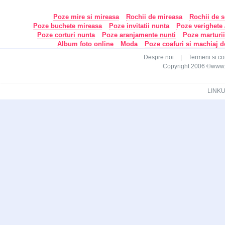
Poze mire si mireasa
Rochii de mireasa
Rochii de s
Poze buchete mireasa
Poze invitatii nunta
Poze verighete /
Poze corturi nunta
Poze aranjamente nunti
Poze marturi
Album foto online
Moda
Poze coafuri si machiaj 
Despre noi
|
Termeni si con
Copyright 2006 ©www.ca
LINKU