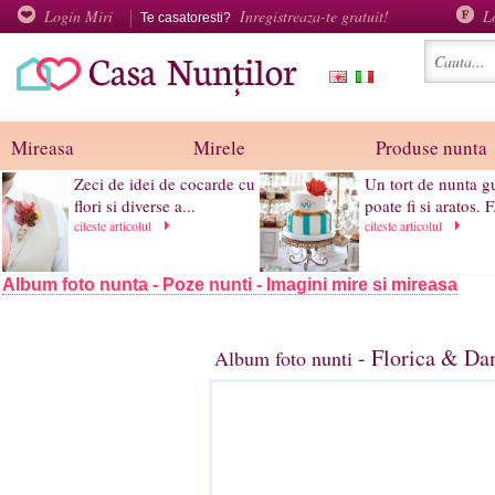
Login Miri
Inregistreaza-te gratuit!
L
Te casatoresti?
Mireasa
Mirele
Produse nunta
Zeci de idei de cocarde cu
Un tort de nunta g
flori si diverse a...
poate fi si aratos. F.
citeste articolul
citeste articolul
Album foto nunta - Poze nunti - Imagini mire si mireasa
- Florica & Da
Album foto nunti