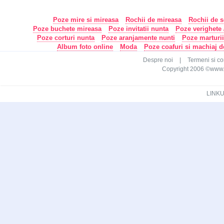
Poze mire si mireasa
Rochii de mireasa
Rochii de s
Poze buchete mireasa
Poze invitatii nunta
Poze verighete /
Poze corturi nunta
Poze aranjamente nunti
Poze marturi
Album foto online
Moda
Poze coafuri si machiaj 
Despre noi
|
Termeni si con
Copyright 2006 ©www.ca
LINKU