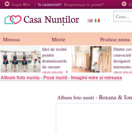
Login Miri
Inregistreaza-te gratuit!
L
Te casatoresti?
Mireasa
Mirele
Produse nunta
Idei de rochii
Dintre ce
pentru
cunoscuti
domnisoarele
designeri
de onoare
internatio.
citeste articolul
citeste artico
Album foto nunta - Poze nunti - Imagini mire si mireasa
- Roxana & Ion
Album foto nunti