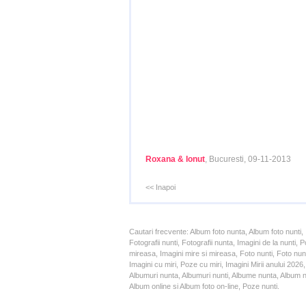
Roxana & Ionut
, Bucuresti, 09-11-2013
<< Inapoi
Cautari frecvente: Album foto nunta, Album foto nunti,
Fotografii nunti, Fotografii nunta, Imagini de la nunt
mireasa, Imagini mire si mireasa, Foto nunti, Foto nun
Imagini cu miri, Poze cu miri, Imagini Mirii anului 20
Albumuri nunta, Albumuri nunti, Albume nunta, Album nun
Album online si Album foto on-line, Poze nunti.