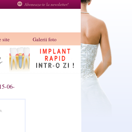
Aboneaza-te la newsletter!
 site
Galerii foto
15-06-
m.