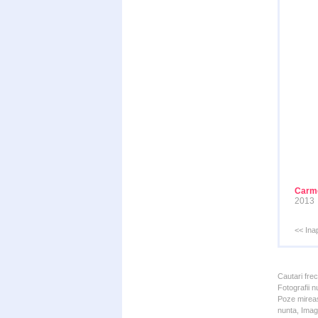
Carme
2013
<< Ina
Cautari fre
Fotografii n
Poze mireas
nunta, Imagi