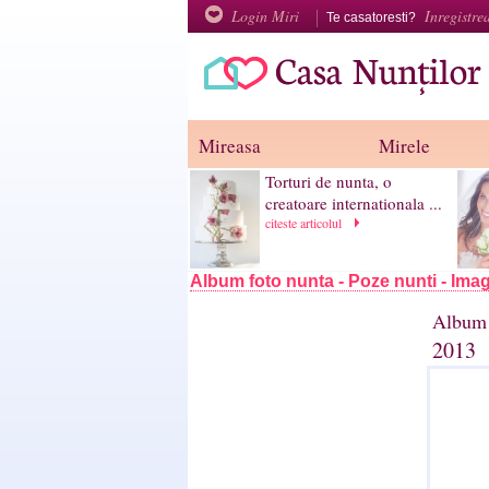
Login Miri
Inregistre
Te casatoresti?
Mireasa
Mirele
Torturi de nunta, o
creatoare internationala ...
citeste articolul
Album foto nunta - Poze nunti - Imag
Album 
2013