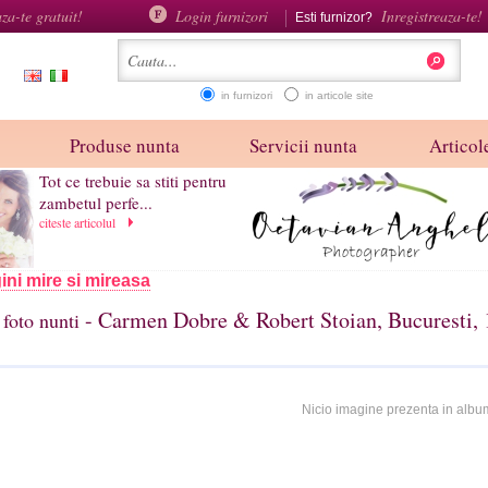
aza-te gratuit!
Login furnizori
Inregistreaza-te!
Esti furnizor?
in furnizori
in articole site
Produse nunta
Servicii nunta
Articole
Tot ce trebuie sa stiti pentru
zambetul perfe...
citeste articolul
ini mire si mireasa
- Carmen Dobre & Robert Stoian, Bucuresti, 
foto nunti
Nicio imagine prezenta in albu