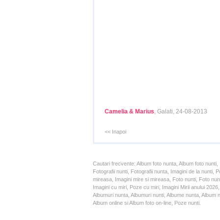
Camelia & Marius
, Galati, 24-08-2013
<< Inapoi
Cautari frecvente: Album foto nunta, Album foto nunti,
Fotografii nunti, Fotografii nunta, Imagini de la nunt
mireasa, Imagini mire si mireasa, Foto nunti, Foto nun
Imagini cu miri, Poze cu miri, Imagini Mirii anului 20
Albumuri nunta, Albumuri nunti, Albume nunta, Album nun
Album online si Album foto on-line, Poze nunti.