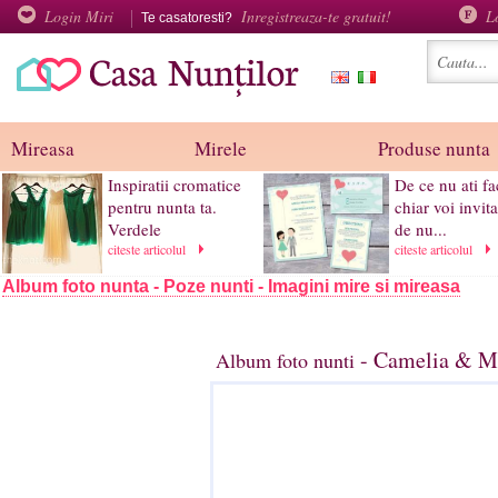
Login Miri
Inregistreaza-te gratuit!
L
Te casatoresti?
Mireasa
Mirele
Produse nunta
Inspiratii cromatice
De ce nu ati fa
pentru nunta ta.
chiar voi invita
Verdele
de nu...
citeste articolul
citeste articolul
Album foto nunta - Poze nunti - Imagini mire si mireasa
- Camelia & Ma
Album foto nunti