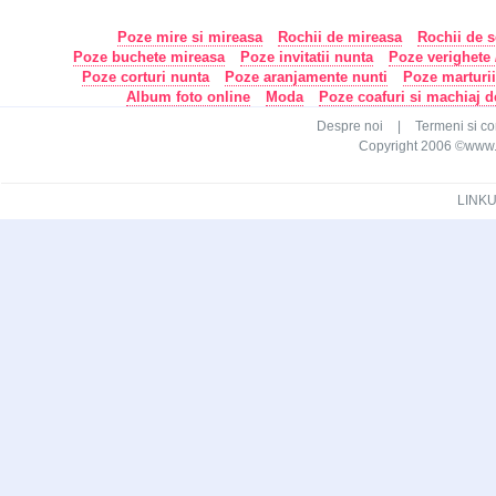
Poze mire si mireasa
Rochii de mireasa
Rochii de s
Poze buchete mireasa
Poze invitatii nunta
Poze verighete /
Poze corturi nunta
Poze aranjamente nunti
Poze marturi
Album foto online
Moda
Poze coafuri si machiaj 
Despre noi
|
Termeni si con
Copyright 2006 ©www.ca
LINKU