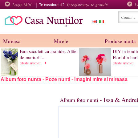
Login Miri
Inregistreaza-te gratuit!
L
Te casatoresti?
Mireasa
Mirele
Produse nunta
Fara saculeti cu arahide. Altfel
DIY in tendin
de marturii ...
Flori din hart
citeste articolul
citeste articolul
Album foto nunta - Poze nunti - Imagini mire si mireasa
- Issa & Andrei
Album foto nunti