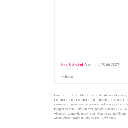
Issa & Andrei
, Bucuresti, 25-08-2007
<< Inapoi
Cautari frecvente: Album foto nunta, Album foto nunti,
Fotografii nunti, Fotografii nunta, Imagini de la nunt
mireasa, Imagini mire si mireasa, Foto nunti, Foto nun
Imagini cu miri, Poze cu miri, Imagini Mirii anului 20
Albumuri nunta, Albumuri nunti, Albume nunta, Album nun
Album online si Album foto on-line, Poze nunti.