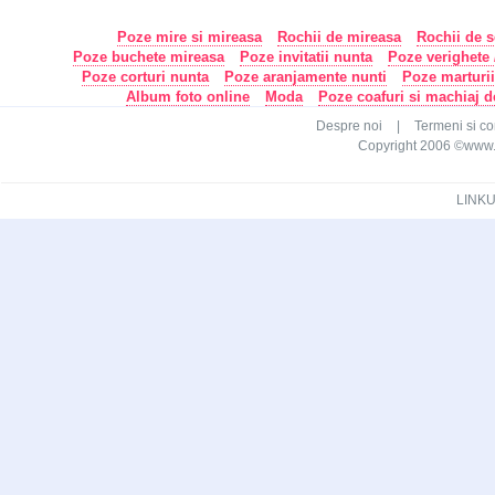
Poze mire si mireasa
Rochii de mireasa
Rochii de s
Poze buchete mireasa
Poze invitatii nunta
Poze verighete /
Poze corturi nunta
Poze aranjamente nunti
Poze marturi
Album foto online
Moda
Poze coafuri si machiaj 
Despre noi
|
Termeni si con
Copyright 2006 ©www.ca
LINKU