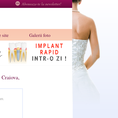
Aboneaza-te la newsletter!
 site
Galerii foto
 Craiova,
um.