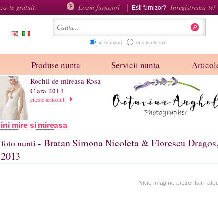
aza-te gratuit!
Login furnizori
Inregistreaza-te!
Esti furnizor?
in furnizori
in articole site
Produse nunta
Servicii nunta
Articole
Rochii de mireasa Rosa
Clara 2014
citeste articolul
ini mire si mireasa
- Bratan Simona Nicoleta & Florescu Dragos,
foto nunti
-2013
Nicio imagine prezenta in alb