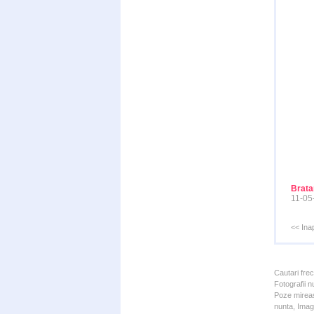
Brata
11-05
<< Ina
Cautari fre
Fotografii n
Poze mireas
nunta, Imagi