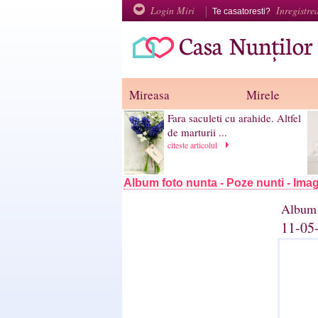
Login Miri
Inregistre
Te casatoresti?
Mireasa
Mirele
Fara saculeti cu arahide. Altfel
de marturii ...
citeste articolul
Album foto nunta - Poze nunti - Imag
Album 
11-05