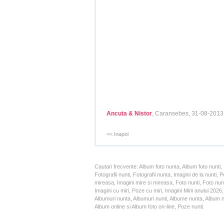
Ancuta & Nistor
, Caransebes, 31-08-2013
<< Inapoi
Cautari frecvente: Album foto nunta, Album foto nunti,
Fotografii nunti, Fotografii nunta, Imagini de la nunt
mireasa, Imagini mire si mireasa, Foto nunti, Foto nun
Imagini cu miri, Poze cu miri, Imagini Mirii anului 20
Albumuri nunta, Albumuri nunti, Albume nunta, Album nun
Album online si Album foto on-line, Poze nunti.