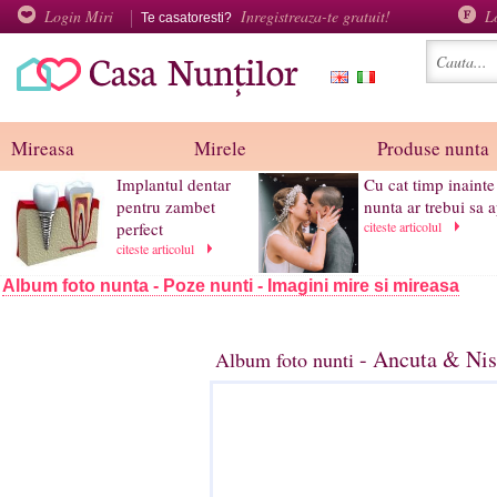
Login Miri
Inregistreaza-te gratuit!
L
Te casatoresti?
Mireasa
Mirele
Produse nunta
Implantul dentar
Cu cat timp inainte
pentru zambet
nunta ar trebui sa a
perfect
citeste articolul
citeste articolul
Album foto nunta - Poze nunti - Imagini mire si mireasa
- Ancuta & Nis
Album foto nunti