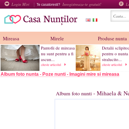
Login Miri
Inregistreaza-te gratuit!
L
Te casatoresti?
Mireasa
Mirele
Produse nunta
Pantofii de mireasa
Detalii sclipito
nu sunt pentru a fi
pentru o nunta
ascun...
stralucito...
citeste articolul
citeste articolul
Album foto nunta - Poze nunti - Imagini mire si mireasa
- Mihaela & Ne
Album foto nunti