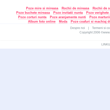
Poze mire si mireasa
Rochii de mireasa
Rochii de s
Poze buchete mireasa
Poze invitatii nunta
Poze verighete /
Poze corturi nunta
Poze aranjamente nunti
Poze marturi
Album foto online
Moda
Poze coafuri si machiaj 
Despre noi
|
Termeni si con
Copyright 2006 ©www.ca
LINKU