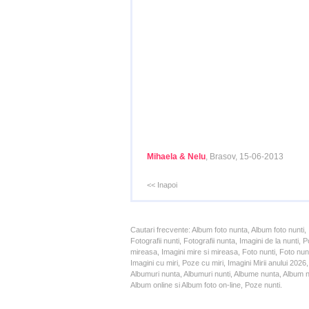
Mihaela & Nelu
, Brasov, 15-06-2013
<< Inapoi
Cautari frecvente: Album foto nunta, Album foto nunti,
Fotografii nunti, Fotografii nunta, Imagini de la nunt
mireasa, Imagini mire si mireasa, Foto nunti, Foto nun
Imagini cu miri, Poze cu miri, Imagini Mirii anului 20
Albumuri nunta, Albumuri nunti, Albume nunta, Album nun
Album online si Album foto on-line, Poze nunti.