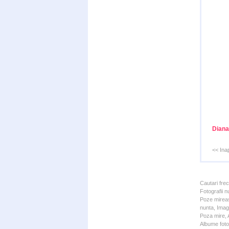
Diana
<< Ina
Cautari fre
Fotografii n
Poze mireas
nunta, Imagi
Poza mire, A
Albume foto 