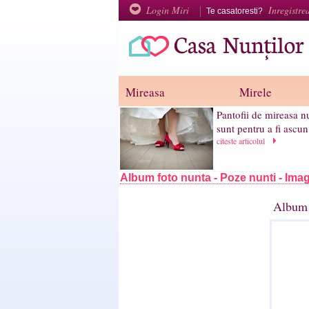
Login Miri
Inregistre
Te casatoresti?
Mireasa
Mirele
Pantofii de mireasa n
sunt pentru a fi ascun.
citeste articolul
Album foto nunta - Poze nunti - Imag
Album 