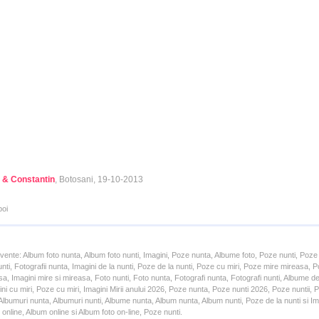
 & Constantin
, Botosani, 19-10-2013
poi
cvente: Album foto nunta, Album foto nunti, Imagini, Poze nunta, Albume foto, Poze nunti, Poze
unti, Fotografii nunta, Imagini de la nunti, Poze de la nunti, Poze cu miri, Poze mire mireasa,
a, Imagini mire si mireasa, Foto nunti, Foto nunta, Fotografi nunta, Fotografi nunti, Albume d
ni cu miri, Poze cu miri, Imagini Mirii anului 2026, Poze nunta, Poze nunti 2026, Poze nuntii,
lbumuri nunta, Albumuri nunti, Albume nunta, Album nunta, Album nunti, Poze de la nunti si Ima
online, Album online si Album foto on-line, Poze nunti.