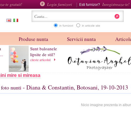
aza-te gratuit!
Login furnizori
Inregistreaza-te!
Esti furnizor?
in furnizori
in articole site
Produse nunta
Servicii nunta
Articole
u
Sunt baloanele
..
lipsite de stil?
citeste articolul
ini mire si mireasa
- Diana & Constantin, Botosani, 19-10-2013
foto nunti
Nicio imagine prezenta in albu