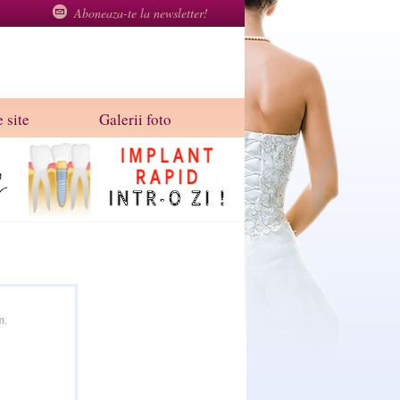
Aboneaza-te la newsletter!
 site
Galerii foto
m.