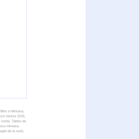
 Mire si Mireasa,
 Poze mirese 2026,
e nunta, Tablou de
 Poza mireasa,
gini de la nunti,