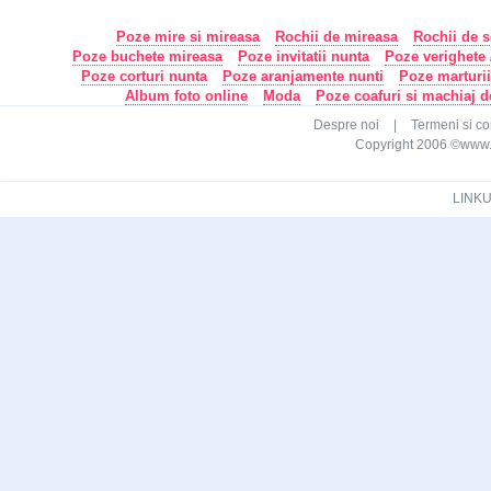
Poze mire si mireasa
Rochii de mireasa
Rochii de s
Poze buchete mireasa
Poze invitatii nunta
Poze verighete /
Poze corturi nunta
Poze aranjamente nunti
Poze marturi
Album foto online
Moda
Poze coafuri si machiaj 
Despre noi
|
Termeni si con
Copyright 2006 ©www.ca
LINKU