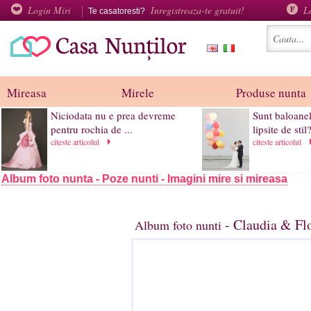
Login Miri
Inregistreaza-te gratuit!
L
Te casatoresti?
Mireasa
Mirele
Produse nunta
Niciodata nu e prea devreme
Sunt baloane
pentru rochia de ...
lipsite de stil
citeste articolul
citeste articolul
Album foto nunta - Poze nunti - Imagini mire si mireasa
- Claudia & Flo
Album foto nunti