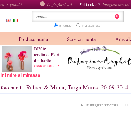
aza-te gratuit!
Login furnizori
Inregistreaza-te!
Esti furnizor?
in furnizori
in articole site
Produse nunta
Servicii nunta
Articole
DIY in
tendinte: Flori
din hartie
citeste articolul
ini mire si mireasa
- Raluca & Mihai, Targu Mures, 20-09-2014
foto nunti
Nicio imagine prezenta in albu