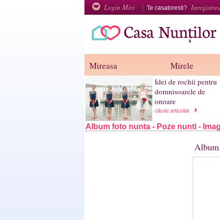
Login Miri
Inregistre
Te casatoresti?
Mireasa
Mirele
Idei de rochii pentru
domnisoarele de
onoare
citeste articolul
Album foto nunta - Poze nunti - Imag
Album 