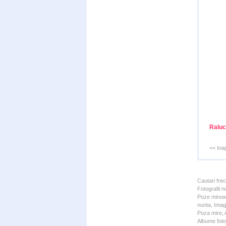
Raluc
<< Ina
Cautari fre
Fotografii n
Poze mireas
nunta, Imagi
Poza mire, A
Albume foto 