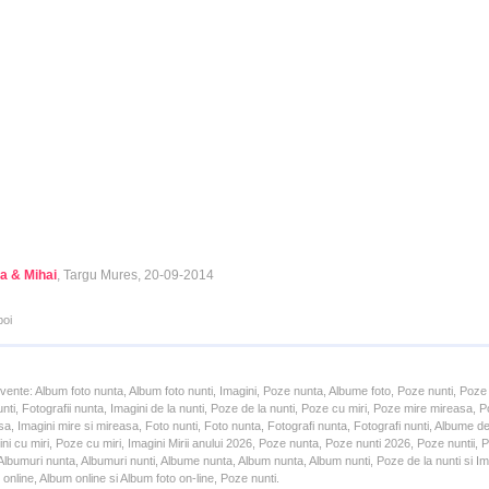
a & Mihai
, Targu Mures, 20-09-2014
poi
cvente: Album foto nunta, Album foto nunti, Imagini, Poze nunta, Albume foto, Poze nunti, Poze
unti, Fotografii nunta, Imagini de la nunti, Poze de la nunti, Poze cu miri, Poze mire mireasa,
a, Imagini mire si mireasa, Foto nunti, Foto nunta, Fotografi nunta, Fotografi nunti, Albume d
ni cu miri, Poze cu miri, Imagini Mirii anului 2026, Poze nunta, Poze nunti 2026, Poze nuntii,
lbumuri nunta, Albumuri nunti, Albume nunta, Album nunta, Album nunti, Poze de la nunti si Ima
online, Album online si Album foto on-line, Poze nunti.