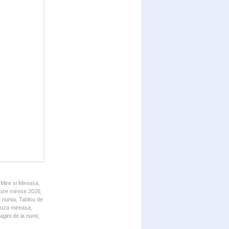
 Mire si Mireasa,
 Poze mirese 2026,
e nunta, Tablou de
 Poza mireasa,
gini de la nunti,