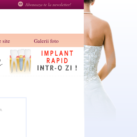
Aboneaza-te la newsletter!
 site
Galerii foto
m.