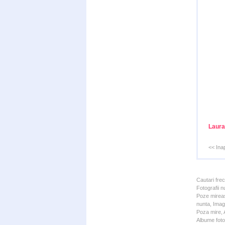
Laura
<< Ina
Cautari fre
Fotografii n
Poze mireas
nunta, Imagi
Poza mire, A
Albume foto 