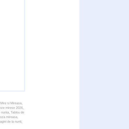
 Mire si Mireasa,
 Poze mirese 2026,
e nunta, Tablou de
 Poza mireasa,
gini de la nunti,