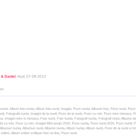
 & Daniel
, Aiud, 07-09-2013
poi
cvente: Album foto nunta, Album foto nunti, Imagini, Poze nunta, Albume foto, Poze nunti, Poze
unti, Fotografii nunta, Imagini de la nunti, Poze de la nunti, Poze cu miri, Poze mire mireasa,
a, Imagini mire si mireasa, Foto nunti, Foto nunta, Fotografi nunta, Fotografi nunti, Albume d
ni cu miri, Poze cu miri, Imagini Mirii anului 2026, Poze nunta, Poze nunti 2026, Poze nuntii,
lbumuri nunta, Albumuri nunti, Albume nunta, Album nunta, Album nunti, Poze de la nunti si Ima
online, Album online si Album foto on-line, Poze nunti.