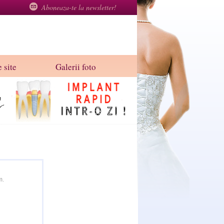
Aboneaza-te la newsletter!
 site
Galerii foto
m.