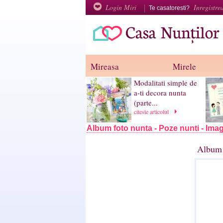
Login Miri
Inregistre
Te casatoresti?
Mireasa
Mirele
Modalitati simple de
a-ti decora nunta
(parte...
citeste articolul
Album foto nunta - Poze nunti - Imag
Album 