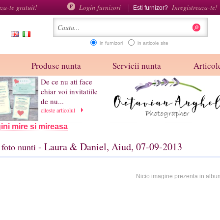
aza-te gratuit!
Login furnizori
Inregistreaza-te!
Esti furnizor?
in furnizori
in articole site
Produse nunta
Servicii nunta
Articole
De ce nu ati face
chiar voi invitatiile
de nu...
citeste articolul
ini mire si mireasa
- Laura & Daniel, Aiud, 07-09-2013
foto nunti
Nicio imagine prezenta in albu