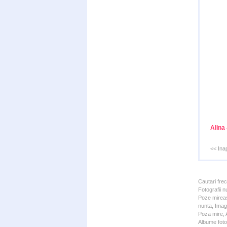
Alina
<< Ina
Cautari fre
Fotografii n
Poze mireas
nunta, Imagi
Poza mire, A
Albume foto 