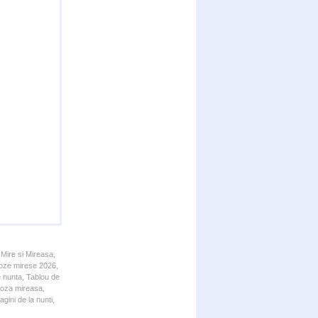
 Mire si Mireasa,
 Poze mirese 2026,
e nunta, Tablou de
 Poza mireasa,
gini de la nunti,