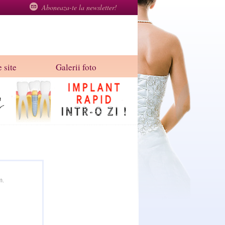
Aboneaza-te la newsletter!
 site
Galerii foto
m.