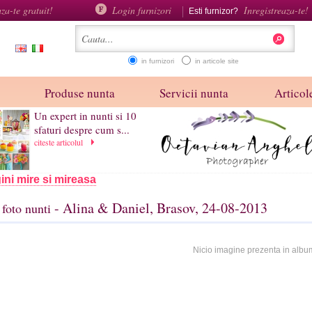
aza-te gratuit!
Login furnizori
Inregistreaza-te!
Esti furnizor?
in furnizori
in articole site
Produse nunta
Servicii nunta
Articole
Un expert in nunti si 10
sfaturi despre cum s...
citeste articolul
ini mire si mireasa
- Alina & Daniel, Brasov, 24-08-2013
foto nunti
Nicio imagine prezenta in albu