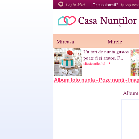
Login Miri
Inregistre
Te casatoresti?
Mireasa
Mirele
Un tort de nunta gustos
poate fi si aratos. F...
citeste articolul
Album foto nunta - Poze nunti - Imag
Album 