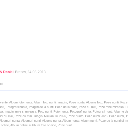
 & Daniel
, Brasov, 24-08-2013
poi
cvente: Album foto nunta, Album foto nunti, Imagini, Poze nunta, Albume foto, Poze nunti, Poze
unti, Fotografii nunta, Imagini de la nunti, Poze de la nunti, Poze cu miri, Poze mire mireasa,
a, Imagini mire si mireasa, Foto nunti, Foto nunta, Fotografi nunta, Fotografi nunti, Albume d
ni cu miri, Poze cu miri, Imagini Mirii anului 2026, Poze nunta, Poze nunti 2026, Poze nuntii,
lbumuri nunta, Albumuri nunti, Albume nunta, Album nunta, Album nunti, Poze de la nunti si Ima
online, Album online si Album foto on-line, Poze nunti.