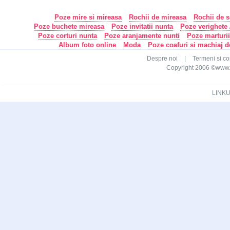
Poze mire si mireasa
Rochii de mireasa
Rochii de s
Poze buchete mireasa
Poze invitatii nunta
Poze verighete /
Poze corturi nunta
Poze aranjamente nunti
Poze marturi
Album foto online
Moda
Poze coafuri si machiaj 
Despre noi
|
Termeni si con
Copyright 2006 ©www.ca
LINKU