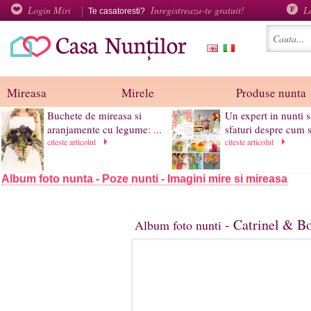
Login Miri
Inregistreaza-te gratuit!
L
Te casatoresti?
Mireasa
Mirele
Produse nunta
Buchete de mireasa si
Un expert in nunti s
aranjamente cu legume: ...
sfaturi despre cum s
citeste articolul
citeste articolul
Album foto nunta - Poze nunti - Imagini mire si mireasa
- Catrinel & B
Album foto nunti