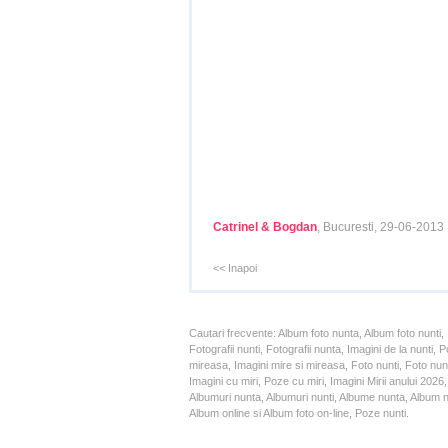
Catrinel & Bogdan
, Bucuresti, 29-06-2013
<< Inapoi
Cautari frecvente: Album foto nunta, Album foto nunti,
Fotografii nunti, Fotografii nunta, Imagini de la nunt
mireasa, Imagini mire si mireasa, Foto nunti, Foto nun
Imagini cu miri, Poze cu miri, Imagini Mirii anului 20
Albumuri nunta, Albumuri nunti, Albume nunta, Album nun
Album online si Album foto on-line, Poze nunti.