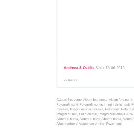
Andreea & Ovidiu
, Sibiu, 18-08-2013
<< Inapoi
Cautari frecvente: Album foto nunta, Album foto nunti,
Fotografii nunti, Fotografii nunta, Imagini de la nunt
mireasa, Imagini mire si mireasa, Foto nunti, Foto nun
Imagini cu miri, Poze cu miri, Imagini Mirii anului 20
Albumuri nunta, Albumuri nunti, Albume nunta, Album nun
Album online si Album foto on-line, Poze nunti.