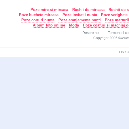
Poze mire si mireasa
Rochii de mireasa
Rochii de s
Poze buchete mireasa
Poze invitatii nunta
Poze verighete /
Poze corturi nunta
Poze aranjamente nunti
Poze marturi
Album foto online
Moda
Poze coafuri si machiaj 
Despre noi
|
Termeni si con
Copyright 2006 ©www.ca
LINKU