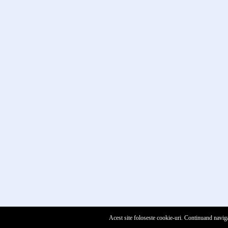
Acest site foloseste cookie-uri. Continuand naviga