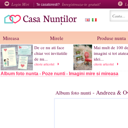
Login Miri
Inregistreaza-te gratuit!
L
Te casatoresti?
Mireasa
Mirele
Produse nunta
De ce nu ati face
Mai mult de 100 d
chiar voi invitatiile
imagini si tot atate
de nu...
idei...
citeste articolul
citeste articolul
Album foto nunta - Poze nunti - Imagini mire si mireasa
- Andreea & Ov
Album foto nunti