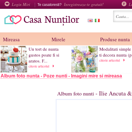
Login Miri
Inregistreaza-te gratuit!
L
Te casatoresti?
Mireasa
Mirele
Produse nunta
Un tort de nunta
Modalitati simple
gustos poate fi si
ti decora nunta (pa
aratos. F...
citeste articolul
citeste articolul
Album foto nunta - Poze nunti - Imagini mire si mireasa
- Ilie Ancuta &
Album foto nunti