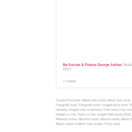
Ilie Ancuta & Poiana George Adrian
, Brail
2013
<< Inapoi
Cautari frecvente: Album foto nunta, Album foto nunti,
Fotografii nunti, Fotografii nunta, Imagini de la nunt
mireasa, Imagini mire si mireasa, Foto nunti, Foto nun
Imagini cu miri, Poze cu miri, Imagini Mirii anului 20
Albumuri nunta, Albumuri nunti, Albume nunta, Album nun
Album online si Album foto on-line, Poze nunti.