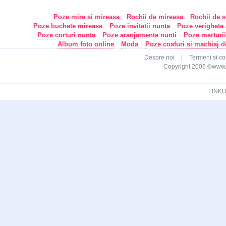
Poze mire si mireasa
Rochii de mireasa
Rochii de s
Poze buchete mireasa
Poze invitatii nunta
Poze verighete /
Poze corturi nunta
Poze aranjamente nunti
Poze marturi
Album foto online
Moda
Poze coafuri si machiaj 
Despre noi
|
Termeni si con
Copyright 2006 ©www.ca
LINKU