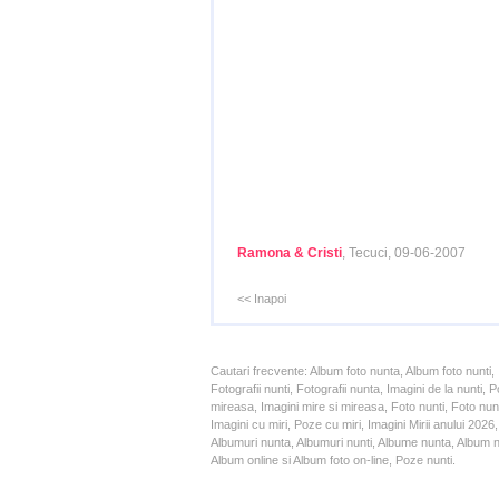
Ramona & Cristi
, Tecuci, 09-06-2007
<< Inapoi
Cautari frecvente: Album foto nunta, Album foto nunti,
Fotografii nunti, Fotografii nunta, Imagini de la nunt
mireasa, Imagini mire si mireasa, Foto nunti, Foto nun
Imagini cu miri, Poze cu miri, Imagini Mirii anului 20
Albumuri nunta, Albumuri nunti, Albume nunta, Album nun
Album online si Album foto on-line, Poze nunti.