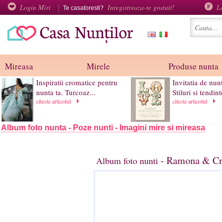
Login Miri
Inregistreaza-te gratuit!
L
Te casatoresti?
Mireasa
Mirele
Produse nunta
Inspiratii cromatice pentru
Invitatia de nun
nunta ta. Turcoaz...
Stiluri si tendint
citeste articolul
citeste articolul
Album foto nunta - Poze nunti - Imagini mire si mireasa
- Ramona & Cri
Album foto nunti