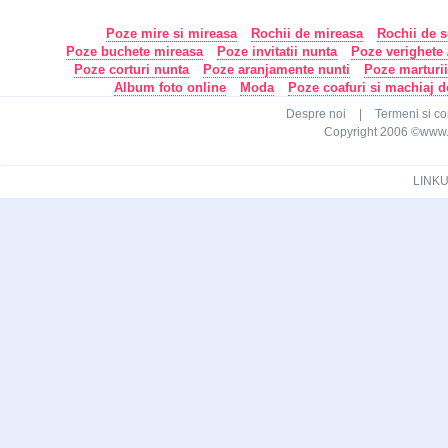
Poze mire si mireasa
Rochii de mireasa
Rochii de s
Poze buchete mireasa
Poze invitatii nunta
Poze verighete /
Poze corturi nunta
Poze aranjamente nunti
Poze marturi
Album foto online
Moda
Poze coafuri si machiaj 
Despre noi
|
Termeni si con
Copyright 2006 ©www.ca
LINKU