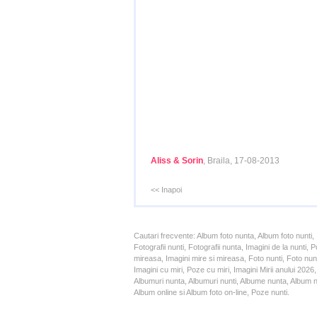
Aliss & Sorin
, Braila, 17-08-2013
<< Inapoi
Cautari frecvente: Album foto nunta, Album foto nunti,
Fotografii nunti, Fotografii nunta, Imagini de la nunt
mireasa, Imagini mire si mireasa, Foto nunti, Foto nun
Imagini cu miri, Poze cu miri, Imagini Mirii anului 20
Albumuri nunta, Albumuri nunti, Albume nunta, Album nun
Album online si Album foto on-line, Poze nunti.