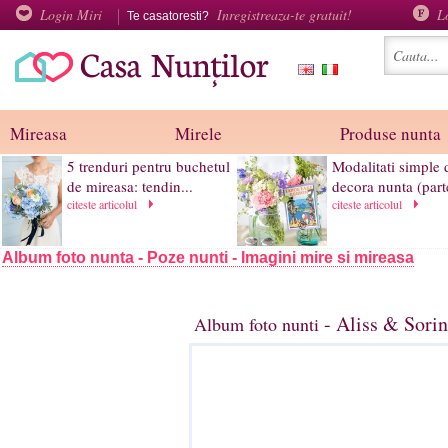
Login Miri
Inregistreaza-te gratuit!
L
Te casatoresti?
Mireasa
Mirele
Produse nunta
5 trenduri pentru buchetul
Modalitati simple d
de mireasa: tendin...
decora nunta (parte
citeste articolul
citeste articolul
Album foto nunta - Poze nunti - Imagini mire si mireasa
- Aliss & Sorin
Album foto nunti