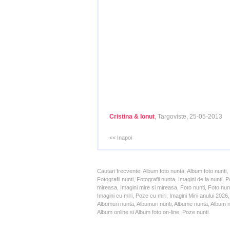
Cristina & Ionut
, Targoviste, 25-05-2013
<< Inapoi
Cautari frecvente: Album foto nunta, Album foto nunti,
Fotografii nunti, Fotografii nunta, Imagini de la nunt
mireasa, Imagini mire si mireasa, Foto nunti, Foto nun
Imagini cu miri, Poze cu miri, Imagini Mirii anului 20
Albumuri nunta, Albumuri nunti, Albume nunta, Album nun
Album online si Album foto on-line, Poze nunti.