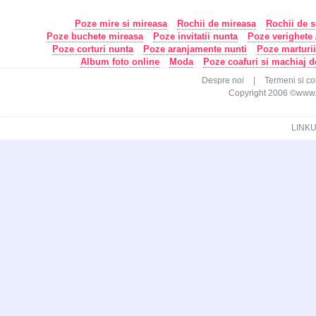
Poze mire si mireasa
Rochii de mireasa
Rochii de s
Poze buchete mireasa
Poze invitatii nunta
Poze verighete /
Poze corturi nunta
Poze aranjamente nunti
Poze marturi
Album foto online
Moda
Poze coafuri si machiaj 
Despre noi
|
Termeni si con
Copyright 2006 ©www.ca
LINKU