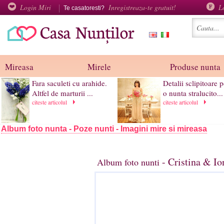
Login Miri
Inregistreaza-te gratuit!
L
Te casatoresti?
Mireasa
Mirele
Produse nunta
Fara saculeti cu arahide.
Detalii sclipitoare 
Altfel de marturii ...
o nunta stralucito...
citeste articolul
citeste articolul
Album foto nunta - Poze nunti - Imagini mire si mireasa
- Cristina & Io
Album foto nunti