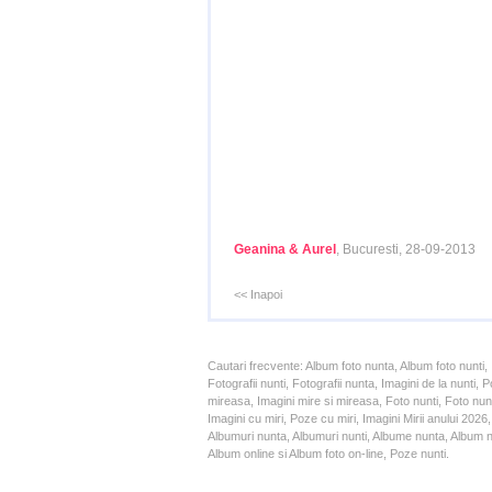
Geanina & Aurel
, Bucuresti, 28-09-2013
<< Inapoi
Cautari frecvente: Album foto nunta, Album foto nunti,
Fotografii nunti, Fotografii nunta, Imagini de la nunt
mireasa, Imagini mire si mireasa, Foto nunti, Foto nun
Imagini cu miri, Poze cu miri, Imagini Mirii anului 20
Albumuri nunta, Albumuri nunti, Albume nunta, Album nun
Album online si Album foto on-line, Poze nunti.