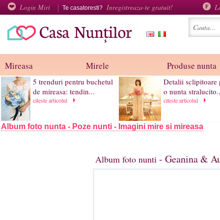
Login Miri
Inregistreaza-te gratuit!
L
Te casatoresti?
Mireasa
Mirele
Produse nunta
5 trenduri pentru buchetul
Detalii sclipitoare
de mireasa: tendin...
o nunta stralucito..
citeste articolul
citeste articolul
Album foto nunta - Poze nunti - Imagini mire si mireasa
- Geanina & Au
Album foto nunti