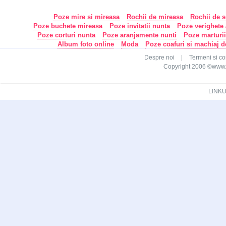
Poze mire si mireasa
Rochii de mireasa
Rochii de s
Poze buchete mireasa
Poze invitatii nunta
Poze verighete /
Poze corturi nunta
Poze aranjamente nunti
Poze marturi
Album foto online
Moda
Poze coafuri si machiaj 
Despre noi
|
Termeni si con
Copyright 2006 ©www.ca
LINKU