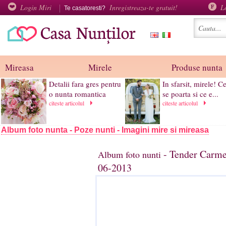
Login Miri
Inregistreaza-te gratuit!
L
Te casatoresti?
Mireasa
Mirele
Produse nunta
Detalii fara gres pentru
In sfarsit, mirele! C
o nunta romantica
se poarta si ce e...
citeste articolul
citeste articolul
Album foto nunta - Poze nunti - Imagini mire si mireasa
- Tender Carme
Album foto nunti
06-2013