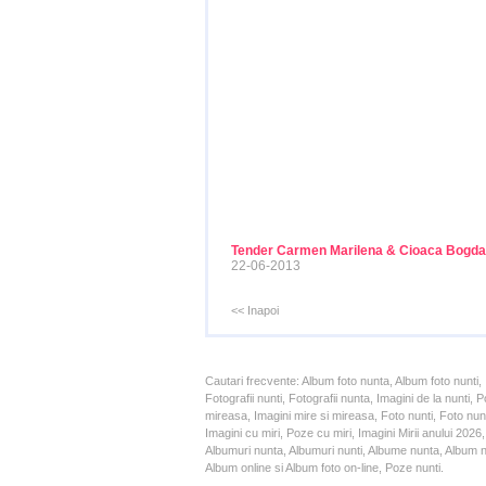
Tender Carmen Marilena & Cioaca Bogd
22-06-2013
<< Inapoi
Cautari frecvente: Album foto nunta, Album foto nunti,
Fotografii nunti, Fotografii nunta, Imagini de la nunt
mireasa, Imagini mire si mireasa, Foto nunti, Foto nun
Imagini cu miri, Poze cu miri, Imagini Mirii anului 20
Albumuri nunta, Albumuri nunti, Albume nunta, Album nun
Album online si Album foto on-line, Poze nunti.