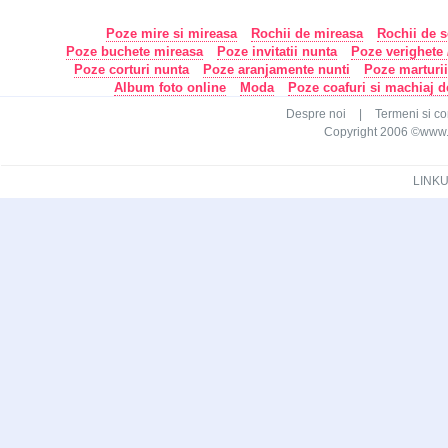
Poze mire si mireasa
Rochii de mireasa
Rochii de s
Poze buchete mireasa
Poze invitatii nunta
Poze verighete /
Poze corturi nunta
Poze aranjamente nunti
Poze marturi
Album foto online
Moda
Poze coafuri si machiaj 
Despre noi
|
Termeni si con
Copyright 2006 ©www.ca
LINKU