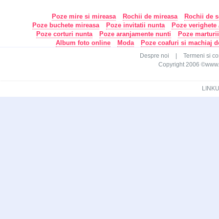
Poze mire si mireasa
Rochii de mireasa
Rochii de s
Poze buchete mireasa
Poze invitatii nunta
Poze verighete /
Poze corturi nunta
Poze aranjamente nunti
Poze marturi
Album foto online
Moda
Poze coafuri si machiaj 
Despre noi
|
Termeni si con
Copyright 2006 ©www.ca
LINKU