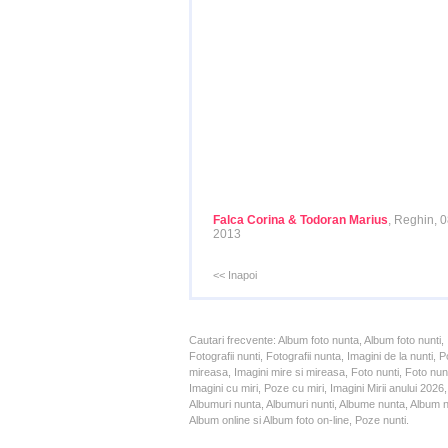
Falca Corina & Todoran Marius
, Reghin, 
2013
<< Inapoi
Cautari frecvente: Album foto nunta, Album foto nunti,
Fotografii nunti, Fotografii nunta, Imagini de la nunt
mireasa, Imagini mire si mireasa, Foto nunti, Foto nun
Imagini cu miri, Poze cu miri, Imagini Mirii anului 20
Albumuri nunta, Albumuri nunti, Albume nunta, Album nun
Album online si Album foto on-line, Poze nunti.