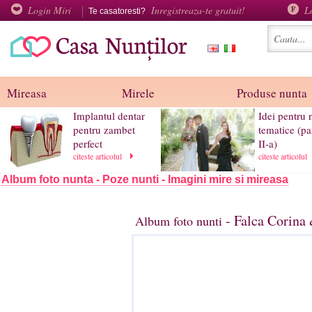
Login Miri
Inregistreaza-te gratuit!
L
Te casatoresti?
Mireasa
Mirele
Produse nunta
Implantul dentar
Idei pentru 
pentru zambet
tematice (pa
perfect
II-a)
citeste articolul
citeste articolul
Album foto nunta - Poze nunti - Imagini mire si mireasa
- Falca Corina
Album foto nunti