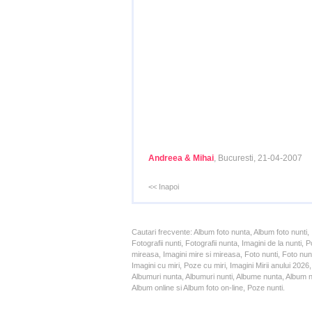
Andreea & Mihai
, Bucuresti, 21-04-2007
<< Inapoi
Cautari frecvente: Album foto nunta, Album foto nunti,
Fotografii nunti, Fotografii nunta, Imagini de la nunt
mireasa, Imagini mire si mireasa, Foto nunti, Foto nun
Imagini cu miri, Poze cu miri, Imagini Mirii anului 20
Albumuri nunta, Albumuri nunti, Albume nunta, Album nun
Album online si Album foto on-line, Poze nunti.