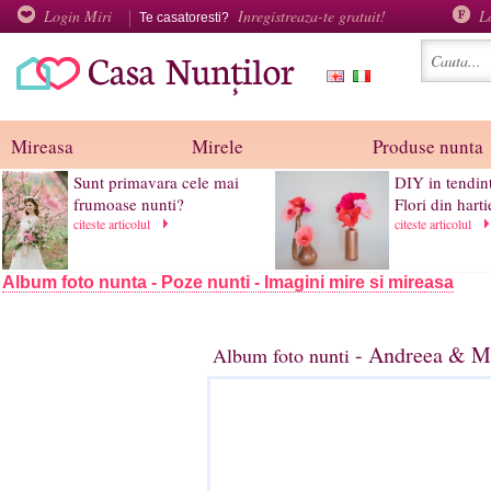
Login Miri
Inregistreaza-te gratuit!
L
Te casatoresti?
Mireasa
Mirele
Produse nunta
Sunt primavara cele mai
DIY in tendin
frumoase nunti?
Flori din harti
citeste articolul
citeste articolul
Album foto nunta - Poze nunti - Imagini mire si mireasa
- Andreea & Mi
Album foto nunti