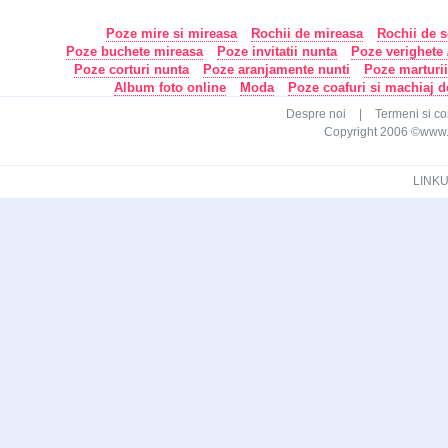
Poze mire si mireasa
Rochii de mireasa
Rochii de s
Poze buchete mireasa
Poze invitatii nunta
Poze verighete /
Poze corturi nunta
Poze aranjamente nunti
Poze marturi
Album foto online
Moda
Poze coafuri si machiaj 
Despre noi
|
Termeni si con
Copyright 2006 ©www.ca
LINKU