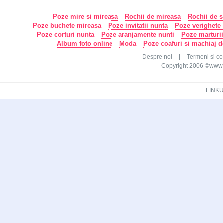
Poze mire si mireasa
Rochii de mireasa
Rochii de s
Poze buchete mireasa
Poze invitatii nunta
Poze verighete /
Poze corturi nunta
Poze aranjamente nunti
Poze marturi
Album foto online
Moda
Poze coafuri si machiaj 
Despre noi
|
Termeni si con
Copyright 2006 ©www.ca
LINKU