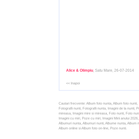
Alice & Olimpiu
, Satu Mare, 26-07-2014
<< Inapoi
Cautari frecvente: Album foto nunta, Album foto nunti,
Fotografii nunti, Fotografii nunta, Imagini de la nunt
mireasa, Imagini mire si mireasa, Foto nunti, Foto nun
Imagini cu miri, Poze cu miri, Imagini Mirii anului 20
Albumuri nunta, Albumuri nunti, Albume nunta, Album nun
Album online si Album foto on-line, Poze nunti.