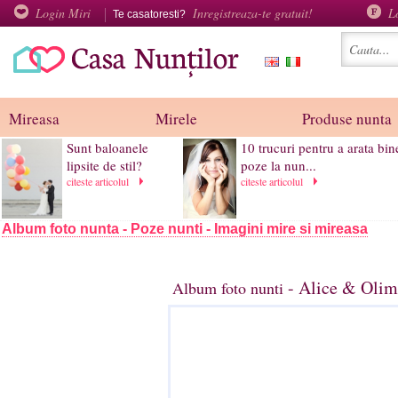
Login Miri
Inregistreaza-te gratuit!
L
Te casatoresti?
Mireasa
Mirele
Produse nunta
Sunt baloanele
10 trucuri pentru a arata bin
lipsite de stil?
poze la nun...
citeste articolul
citeste articolul
Album foto nunta - Poze nunti - Imagini mire si mireasa
- Alice & Olim
Album foto nunti