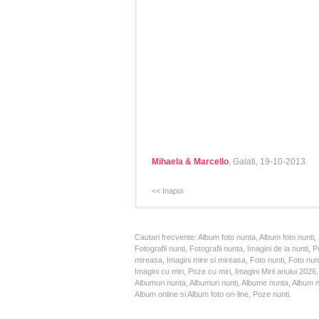
Mihaela & Marcello
, Galati, 19-10-2013
<< Inapoi
Cautari frecvente: Album foto nunta, Album foto nunti,
Fotografii nunti, Fotografii nunta, Imagini de la nunt
mireasa, Imagini mire si mireasa, Foto nunti, Foto nun
Imagini cu miri, Poze cu miri, Imagini Mirii anului 20
Albumuri nunta, Albumuri nunti, Albume nunta, Album nun
Album online si Album foto on-line, Poze nunti.