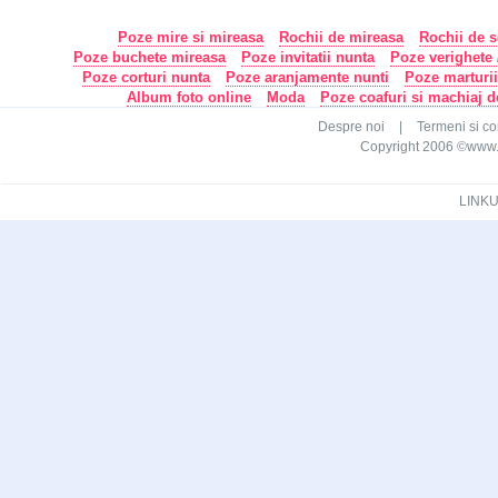
Poze mire si mireasa
Rochii de mireasa
Rochii de s
Poze buchete mireasa
Poze invitatii nunta
Poze verighete /
Poze corturi nunta
Poze aranjamente nunti
Poze marturi
Album foto online
Moda
Poze coafuri si machiaj 
Despre noi
|
Termeni si con
Copyright 2006 ©www.ca
LINKU