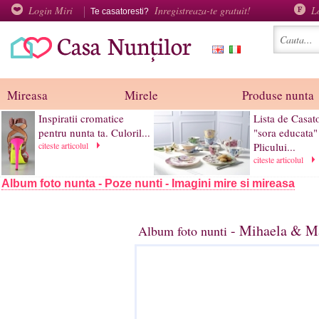
Login Miri
Inregistreaza-te gratuit!
L
Te casatoresti?
Mireasa
Mirele
Produse nunta
Inspiratii cromatice
Lista de Casato
pentru nunta ta. Culoril...
"sora educata"
citeste articolul
Plicului...
citeste articolul
Album foto nunta - Poze nunti - Imagini mire si mireasa
- Mihaela & Ma
Album foto nunti