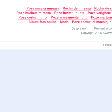
Poze mire si mireasa
Rochii de mireasa
Rochii de s
Poze buchete mireasa
Poze invitatii nunta
Poze verighete /
Poze corturi nunta
Poze aranjamente nunti
Poze marturi
Album foto online
Moda
Poze coafuri si machiaj 
Despre noi
|
Termeni si con
Copyright 2006 ©www.ca
LINKU