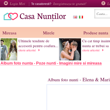
Login Miri
Inregistreaza-te gratuit!
L
Te casatoresti?
Mireasa
Mirele
Produse nunta
Ultimele tendinte de
Cu cat timp inaint
accesorii pentru coafura...
nunta ar trebui sa 
citeste articolul
citeste articolul
Album foto nunta - Poze nunti - Imagini mire si mireasa
- Elena & Mari
Album foto nunti