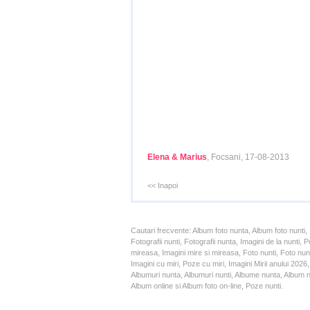
Elena & Marius
, Focsani, 17-08-2013
<< Inapoi
Cautari frecvente: Album foto nunta, Album foto nunti,
Fotografii nunti, Fotografii nunta, Imagini de la nunt
mireasa, Imagini mire si mireasa, Foto nunti, Foto nun
Imagini cu miri, Poze cu miri, Imagini Mirii anului 20
Albumuri nunta, Albumuri nunti, Albume nunta, Album nun
Album online si Album foto on-line, Poze nunti.