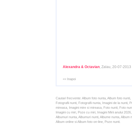
Alexandra & Octavian
, Zalau, 20-07-2013
<< Inapoi
Cautari frecvente: Album foto nunta, Album foto nunti,
Fotografii nunti, Fotografii nunta, Imagini de la nunt
mireasa, Imagini mire si mireasa, Foto nunti, Foto nun
Imagini cu miri, Poze cu miri, Imagini Mirii anului 20
Albumuri nunta, Albumuri nunti, Albume nunta, Album nun
Album online si Album foto on-line, Poze nunti.