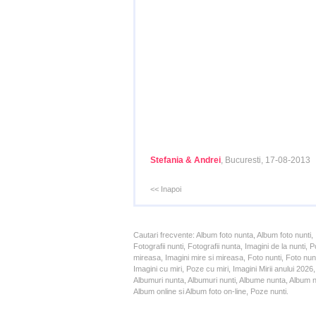
Stefania & Andrei
, Bucuresti, 17-08-2013
<< Inapoi
Cautari frecvente: Album foto nunta, Album foto nunti,
Fotografii nunti, Fotografii nunta, Imagini de la nunt
mireasa, Imagini mire si mireasa, Foto nunti, Foto nun
Imagini cu miri, Poze cu miri, Imagini Mirii anului 20
Albumuri nunta, Albumuri nunti, Albume nunta, Album nun
Album online si Album foto on-line, Poze nunti.