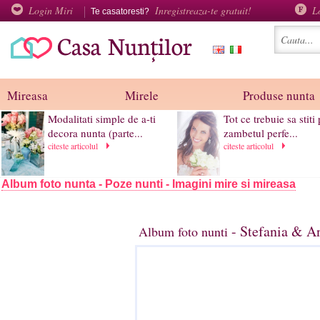
Login Miri
Inregistreaza-te gratuit!
L
Te casatoresti?
Mireasa
Mirele
Produse nunta
Modalitati simple de a-ti
Tot ce trebuie sa stiti
decora nunta (parte...
zambetul perfe...
citeste articolul
citeste articolul
Album foto nunta - Poze nunti - Imagini mire si mireasa
- Stefania & An
Album foto nunti