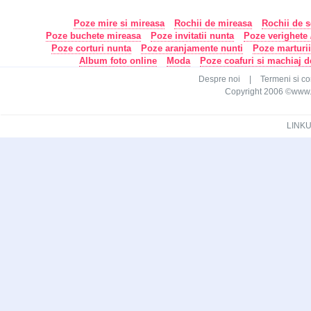
Poze mire si mireasa
Rochii de mireasa
Rochii de s
Poze buchete mireasa
Poze invitatii nunta
Poze verighete /
Poze corturi nunta
Poze aranjamente nunti
Poze marturi
Album foto online
Moda
Poze coafuri si machiaj 
Despre noi
|
Termeni si con
Copyright 2006 ©www.ca
LINKU