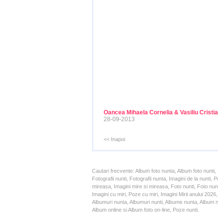
Oancea Mihaela Cornelia & Vasiliu Cristi
28-09-2013
<< Inapoi
Cautari frecvente: Album foto nunta, Album foto nunti,
Fotografii nunti, Fotografii nunta, Imagini de la nunt
mireasa, Imagini mire si mireasa, Foto nunti, Foto nun
Imagini cu miri, Poze cu miri, Imagini Mirii anului 20
Albumuri nunta, Albumuri nunti, Albume nunta, Album nun
Album online si Album foto on-line, Poze nunti.