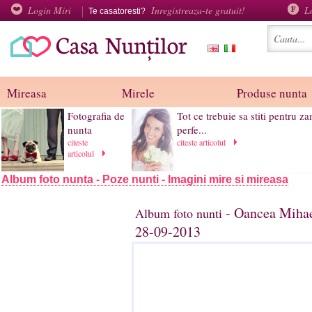
Login Miri
Inregistreaza-te gratuit!
L
Te casatoresti?
Mireasa
Mirele
Produse nunta
Fotografia de
Tot ce trebuie sa stiti pentru z
nunta
perfe...
citeste
citeste articolul
articolul
Album foto nunta - Poze nunti - Imagini mire si mireasa
- Oancea Mihael
Album foto nunti
28-09-2013