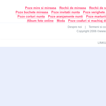
Poze mire si mireasa
Rochii de mireasa
Rochii de s
Poze buchete mireasa
Poze invitatii nunta
Poze verighete /
Poze corturi nunta
Poze aranjamente nunti
Poze marturi
Album foto online
Moda
Poze coafuri si machiaj 
Despre noi
|
Termeni si con
Copyright 2006 ©www.ca
LINKU