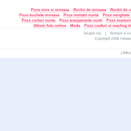
Poze mire si mireasa
Rochii de mireasa
Rochii de s
Poze buchete mireasa
Poze invitatii nunta
Poze verighete /
Poze corturi nunta
Poze aranjamente nunti
Poze marturi
Album foto online
Moda
Poze coafuri si machiaj 
Despre noi
|
Termeni si con
Copyright 2006 ©www.ca
LINKU