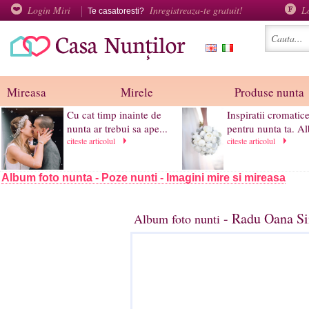
Login Miri
Inregistreaza-te gratuit!
L
Te casatoresti?
Mireasa
Mirele
Produse nunta
Cu cat timp inainte de
Inspiratii cromatic
nunta ar trebui sa ape...
pentru nunta ta. Al
citeste articolul
citeste articolul
Album foto nunta - Poze nunti - Imagini mire si mireasa
- Radu Oana Si
Album foto nunti