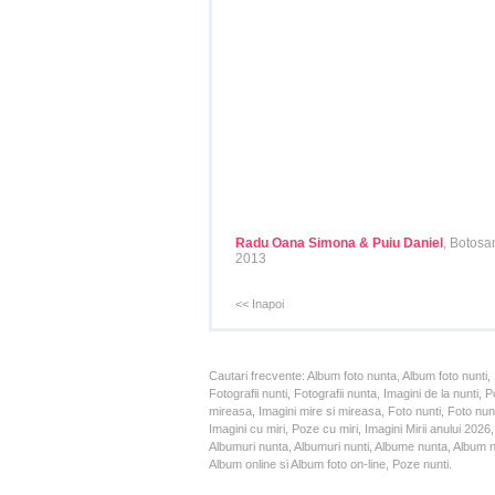
Radu Oana Simona & Puiu Daniel
, Botosa
2013
<< Inapoi
Cautari frecvente: Album foto nunta, Album foto nunti,
Fotografii nunti, Fotografii nunta, Imagini de la nunt
mireasa, Imagini mire si mireasa, Foto nunti, Foto nun
Imagini cu miri, Poze cu miri, Imagini Mirii anului 20
Albumuri nunta, Albumuri nunti, Albume nunta, Album nun
Album online si Album foto on-line, Poze nunti.