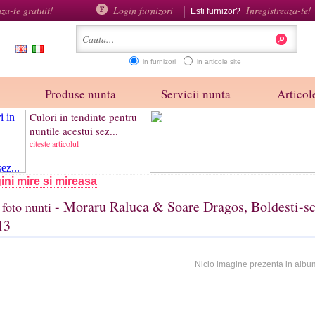
aza-te gratuit!
Login furnizori
Inregistreaza-te!
Esti furnizor?
in furnizori
in articole site
Produse nunta
Servicii nunta
Articole
Culori in tendinte pentru
nuntile acestui sez...
citeste articolul
ini mire si mireasa
- Moraru Raluca & Soare Dragos, Boldesti-sc
foto nunti
13
Nicio imagine prezenta in albu