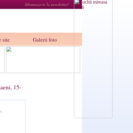
Aboneaza-te la newsletter!
 site
Galerii foto
aeni, 15-
m.