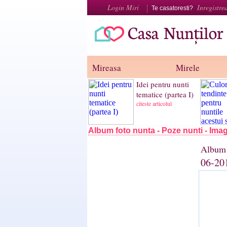
Login Miri
Inregistre
Te casatoresti?
Mireasa
Mirele
Idei pentru nunti
tematice (partea I)
citeste articolul
Album foto nunta - Poze nunti - Imag
Album 
06-20