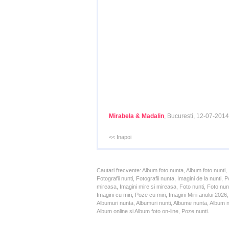
Mirabela & Madalin
, Bucuresti, 12-07-2014
<< Inapoi
Cautari frecvente: Album foto nunta, Album foto nunti,
Fotografii nunti, Fotografii nunta, Imagini de la nunt
mireasa, Imagini mire si mireasa, Foto nunti, Foto nun
Imagini cu miri, Poze cu miri, Imagini Mirii anului 20
Albumuri nunta, Albumuri nunti, Albume nunta, Album nun
Album online si Album foto on-line, Poze nunti.