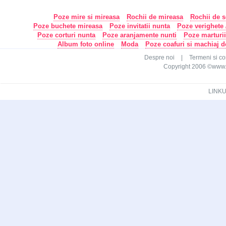
Poze mire si mireasa
Rochii de mireasa
Rochii de s
Poze buchete mireasa
Poze invitatii nunta
Poze verighete /
Poze corturi nunta
Poze aranjamente nunti
Poze marturi
Album foto online
Moda
Poze coafuri si machiaj 
Despre noi
|
Termeni si con
Copyright 2006 ©www.ca
LINKU