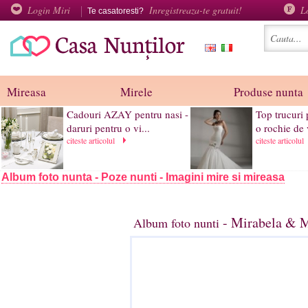
Login Miri
Inregistreaza-te gratuit!
L
Te casatoresti?
Mireasa
Mirele
Produse nunta
Cadouri AZAY pentru nasi -
Top trucuri 
daruri pentru o vi...
o rochie de 
citeste articolul
citeste articolul
Album foto nunta - Poze nunti - Imagini mire si mireasa
- Mirabela & M
Album foto nunti