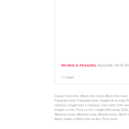
Nicoleta & Alexandru
, Bucuresti, 28-09-2
<< Inapoi
Cautari frecvente: Album foto nunta, Album foto nunti,
Fotografii nunti, Fotografii nunta, Imagini de la nunt
mireasa, Imagini mire si mireasa, Foto nunti, Foto nun
Imagini cu miri, Poze cu miri, Imagini Mirii anului 20
Albumuri nunta, Albumuri nunti, Albume nunta, Album nun
Album online si Album foto on-line, Poze nunti.