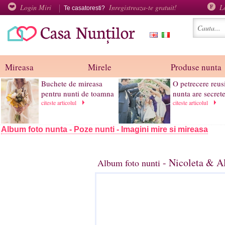
Login Miri
Inregistreaza-te gratuit!
L
Te casatoresti?
Mireasa
Mirele
Produse nunta
Buchete de mireasa
O petrecere reus
pentru nunti de toamna
nunta are secrete
citeste articolul
citeste articolul
Album foto nunta - Poze nunti - Imagini mire si mireasa
- Nicoleta & A
Album foto nunti