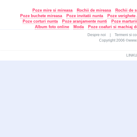
Poze mire si mireasa
Rochii de mireasa
Rochii de s
Poze buchete mireasa
Poze invitatii nunta
Poze verighete /
Poze corturi nunta
Poze aranjamente nunti
Poze marturi
Album foto online
Moda
Poze coafuri si machiaj 
Despre noi
|
Termeni si con
Copyright 2006 ©www.ca
LINKU