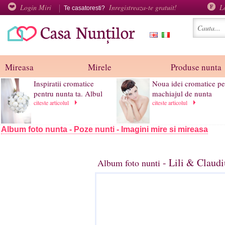
Login Miri
Inregistreaza-te gratuit!
L
Te casatoresti?
Mireasa
Mirele
Produse nunta
Inspiratii cromatice
Noua idei cromatice pe
pentru nunta ta. Albul
machiajul de nunta
citeste articolul
citeste articolul
Album foto nunta - Poze nunti - Imagini mire si mireasa
- Lili & Claud
Album foto nunti