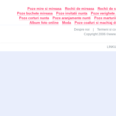
Poze mire si mireasa
Rochii de mireasa
Rochii de s
Poze buchete mireasa
Poze invitatii nunta
Poze verighete /
Poze corturi nunta
Poze aranjamente nunti
Poze marturi
Album foto online
Moda
Poze coafuri si machiaj 
Despre noi
|
Termeni si con
Copyright 2006 ©www.ca
LINKU