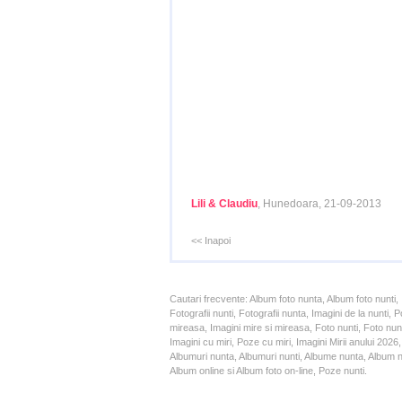
Lili & Claudiu
, Hunedoara, 21-09-2013
<< Inapoi
Cautari frecvente: Album foto nunta, Album foto nunti,
Fotografii nunti, Fotografii nunta, Imagini de la nunt
mireasa, Imagini mire si mireasa, Foto nunti, Foto nun
Imagini cu miri, Poze cu miri, Imagini Mirii anului 20
Albumuri nunta, Albumuri nunti, Albume nunta, Album nun
Album online si Album foto on-line, Poze nunti.