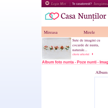
Login Miri
Inregistre
Te casatoresti?
Mireasa
Mirele
Sute de imagini cu
cocarde de nunta,
naturale...
citeste articolul
Album foto nunta - Poze nunti - Imag
Album 