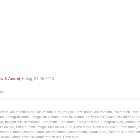
la & Andrei
, Hateg, 31-08-2013
poi
cvente: Album foto nunta, Album foto nunti, Imagini, Poze nunta, Albume foto, Poze nunti, Poze
unti, Fotografii nunta, Imagini de la nunti, Poze de la nunti, Poze cu miri, Poze mire mireasa,
a, Imagini mire si mireasa, Foto nunti, Foto nunta, Fotografi nunta, Fotografi nunti, Albume d
ni cu miri, Poze cu miri, Imagini Mirii anului 2026, Poze nunta, Poze nunti 2026, Poze nuntii,
lbumuri nunta, Albumuri nunti, Albume nunta, Album nunta, Album nunti, Poze de la nunti si Ima
online, Album online si Album foto on-line, Poze nunti.