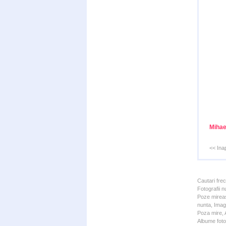
Mihae
<< Ina
Cautari fre
Fotografii n
Poze mireas
nunta, Imagi
Poza mire, A
Albume foto 