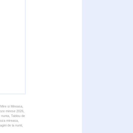
 Mire si Mireasa,
 Poze mirese 2026,
e nunta, Tablou de
 Poza mireasa,
gini de la nunti,