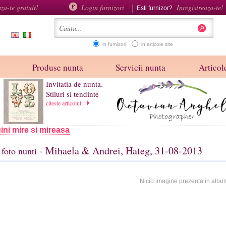
aza-te gratuit!
Login furnizori
Inregistreaza-te!
Esti furnizor?
in furnizori
in articole site
Produse nunta
Servicii nunta
Articole
Invitatia de nunta.
Stiluri si tendinte
citeste articolul
ini mire si mireasa
- Mihaela & Andrei, Hateg, 31-08-2013
foto nunti
Nicio imagine prezenta in albu