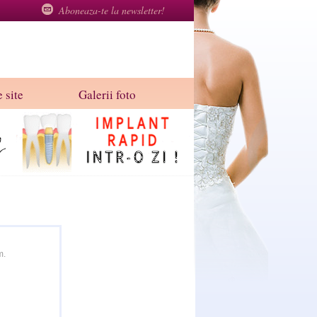
Aboneaza-te la newsletter!
 site
Galerii foto
m.