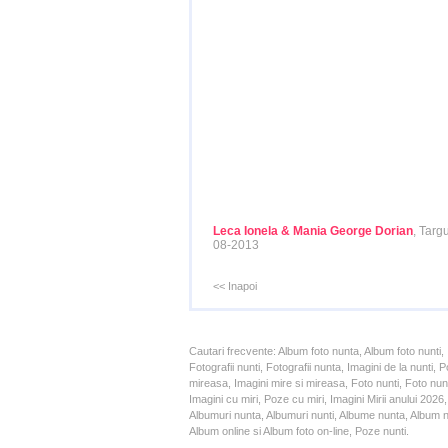
Leca Ionela & Mania George Dorian
, Targ
08-2013
<< Inapoi
Cautari frecvente: Album foto nunta, Album foto nunti,
Fotografii nunti, Fotografii nunta, Imagini de la nunt
mireasa, Imagini mire si mireasa, Foto nunti, Foto nun
Imagini cu miri, Poze cu miri, Imagini Mirii anului 20
Albumuri nunta, Albumuri nunti, Albume nunta, Album nun
Album online si Album foto on-line, Poze nunti.