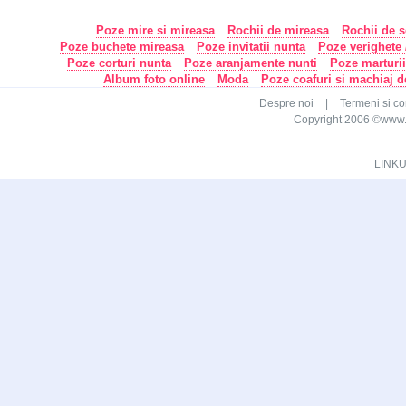
Poze mire si mireasa
Rochii de mireasa
Rochii de s
Poze buchete mireasa
Poze invitatii nunta
Poze verighete /
Poze corturi nunta
Poze aranjamente nunti
Poze marturi
Album foto online
Moda
Poze coafuri si machiaj 
Despre noi
|
Termeni si con
Copyright 2006 ©www.ca
LINKU