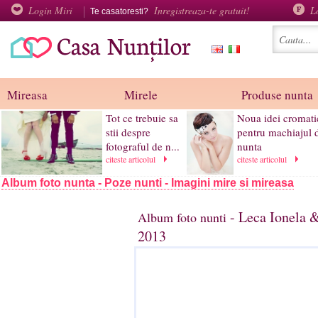
Login Miri
Inregistreaza-te gratuit!
L
Te casatoresti?
Mireasa
Mirele
Produse nunta
Tot ce trebuie sa
Noua idei cromati
stii despre
pentru machiajul 
fotograful de n...
nunta
citeste articolul
citeste articolul
Album foto nunta - Poze nunti - Imagini mire si mireasa
- Leca Ionela 
Album foto nunti
2013