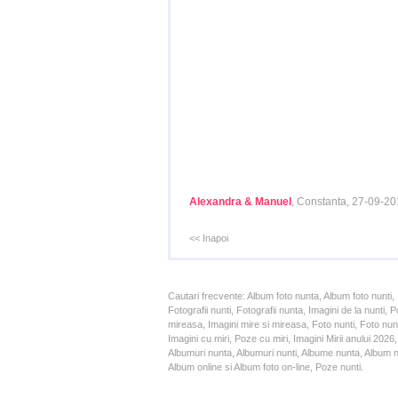
Alexandra & Manuel
, Constanta, 27-09-2
<< Inapoi
Cautari frecvente: Album foto nunta, Album foto nunti,
Fotografii nunti, Fotografii nunta, Imagini de la nunt
mireasa, Imagini mire si mireasa, Foto nunti, Foto nun
Imagini cu miri, Poze cu miri, Imagini Mirii anului 20
Albumuri nunta, Albumuri nunti, Albume nunta, Album nun
Album online si Album foto on-line, Poze nunti.