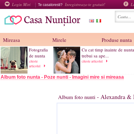
Login Miri
Inregistreaza-te gratuit!
L
Te casatoresti?
Mireasa
Mirele
Produse nunta
Fotografia
Cu cat timp inainte de nunta
de nunta
trebui sa ape...
citeste
citeste articolul
articolul
Album foto nunta - Poze nunti - Imagini mire si mireasa
- Alexandra & 
Album foto nunti