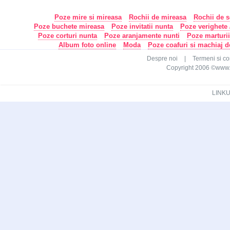
Poze mire si mireasa
Rochii de mireasa
Rochii de s
Poze buchete mireasa
Poze invitatii nunta
Poze verighete /
Poze corturi nunta
Poze aranjamente nunti
Poze marturi
Album foto online
Moda
Poze coafuri si machiaj 
Despre noi
|
Termeni si con
Copyright 2006 ©www.ca
LINKU