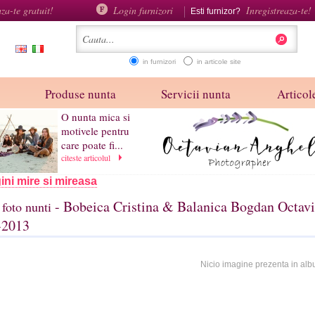
aza-te gratuit!
Login furnizori
Inregistreaza-te!
Esti furnizor?
in furnizori
in articole site
Produse nunta
Servicii nunta
Articole
O nunta mica si
motivele pentru
care poate fi...
citeste articolul
ini mire si mireasa
- Bobeica Cristina & Balanica Bogdan Octavia
foto nunti
-2013
Nicio imagine prezenta in alb