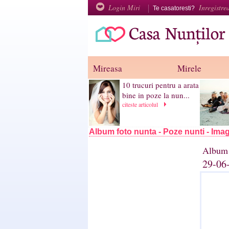
Login Miri
Inregistre
Te casatoresti?
Mireasa
Mirele
10 trucuri pentru a arata
bine in poze la nun...
citeste articolul
Album foto nunta - Poze nunti - Imag
Album 
29-06