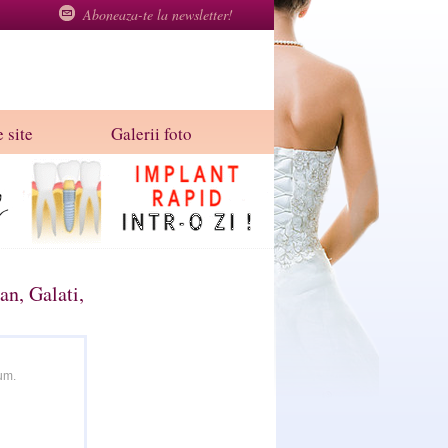
Aboneaza-te la newsletter!
 site
Galerii foto
n, Galati,
um.