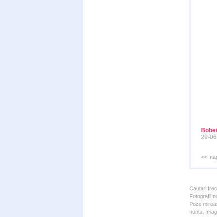
Bobei
29-06
<< Ina
Cautari fre
Fotografii n
Poze mireas
nunta, Imagi