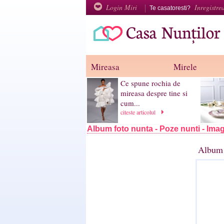
Login Miri
Inregistre
Te casatoresti?
Mireasa
Mirele
Ce spune rochia de
mireasa despre tine si
cum...
citeste articolul
Album foto nunta - Poze nunti - Imag
Album 