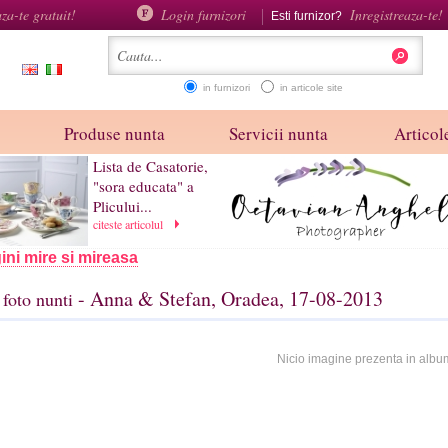
aza-te gratuit!
Login furnizori
Inregistreaza-te!
Esti furnizor?
in furnizori
in articole site
Produse nunta
Servicii nunta
Articole
Lista de Casatorie,
"sora educata" a
Plicului...
citeste articolul
ini mire si mireasa
- Anna & Stefan, Oradea, 17-08-2013
foto nunti
Nicio imagine prezenta in albu