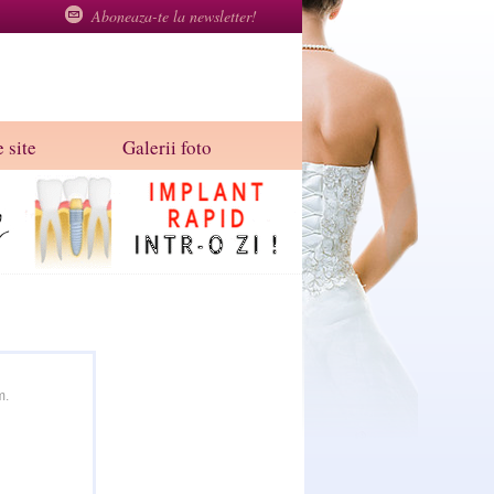
Aboneaza-te la newsletter!
 site
Galerii foto
m.