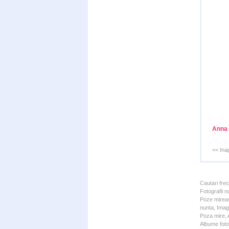
Anna 
<< Ina
Cautari fre
Fotografii n
Poze mireas
nunta, Imagi
Poza mire, A
Albume foto 