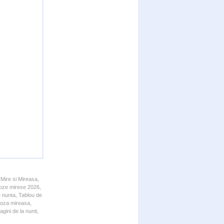
 Mire si Mireasa,
 Poze mirese 2026,
e nunta, Tablou de
 Poza mireasa,
gini de la nunti,