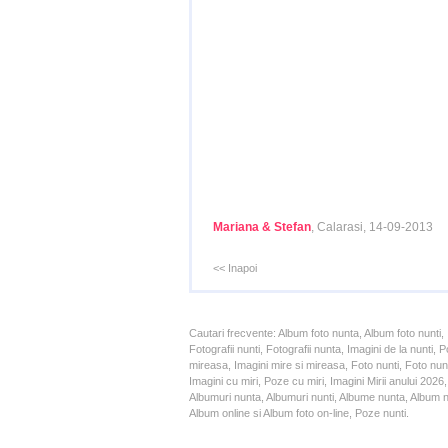
Mariana & Stefan
, Calarasi, 14-09-2013
<< Inapoi
Cautari frecvente: Album foto nunta, Album foto nunti,
Fotografii nunti, Fotografii nunta, Imagini de la nunt
mireasa, Imagini mire si mireasa, Foto nunti, Foto nun
Imagini cu miri, Poze cu miri, Imagini Mirii anului 20
Albumuri nunta, Albumuri nunti, Albume nunta, Album nun
Album online si Album foto on-line, Poze nunti.