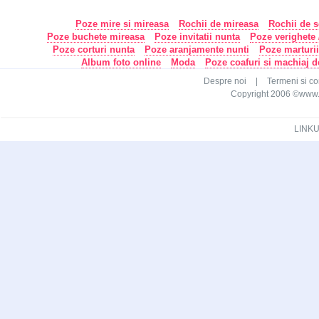
Poze mire si mireasa
Rochii de mireasa
Rochii de s
Poze buchete mireasa
Poze invitatii nunta
Poze verighete /
Poze corturi nunta
Poze aranjamente nunti
Poze marturi
Album foto online
Moda
Poze coafuri si machiaj 
Despre noi
|
Termeni si con
Copyright 2006 ©www.ca
LINKU