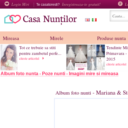
Login Miri
Inregistreaza-te gratuit!
L
Te casatoresti?
Mireasa
Mirele
Produse nunta
Tot ce trebuie sa stiti
Tendinte Mi
pentru zambetul perfe...
Primavara -
citeste articolul
2015
citeste articolul
Album foto nunta - Poze nunti - Imagini mire si mireasa
- Mariana & Ste
Album foto nunti