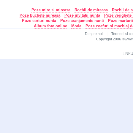
Poze mire si mireasa
Rochii de mireasa
Rochii de s
Poze buchete mireasa
Poze invitatii nunta
Poze verighete /
Poze corturi nunta
Poze aranjamente nunti
Poze marturi
Album foto online
Moda
Poze coafuri si machiaj 
Despre noi
|
Termeni si con
Copyright 2006 ©www.ca
LINKU