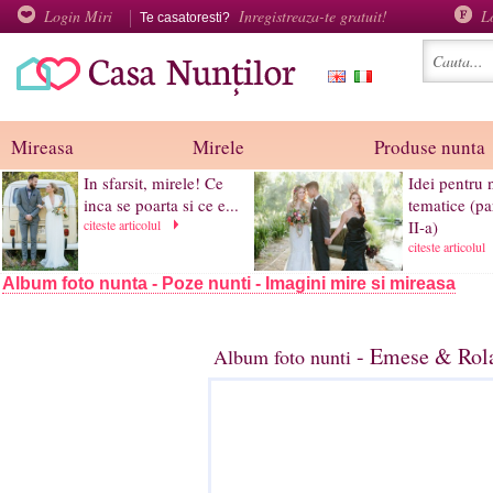
Login Miri
Inregistreaza-te gratuit!
L
Te casatoresti?
Mireasa
Mirele
Produse nunta
In sfarsit, mirele! Ce
Idei pentru 
inca se poarta si ce e...
tematice (pa
citeste articolul
II-a)
citeste articolul
Album foto nunta - Poze nunti - Imagini mire si mireasa
- Emese & Rola
Album foto nunti