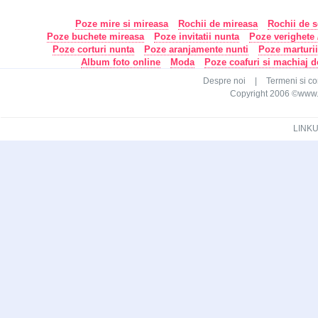
Poze mire si mireasa
Rochii de mireasa
Rochii de s
Poze buchete mireasa
Poze invitatii nunta
Poze verighete /
Poze corturi nunta
Poze aranjamente nunti
Poze marturi
Album foto online
Moda
Poze coafuri si machiaj 
Despre noi
|
Termeni si con
Copyright 2006 ©www.ca
LINKU