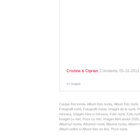
Cristina & Ciprian
, Constanta, 05-10-2013
<< Inapoi
Cautari frecvente: Album foto nunta, Album foto nunti,
Fotografii nunti, Fotografii nunta, Imagini de la nunt
mireasa, Imagini mire si mireasa, Foto nunti, Foto nun
Imagini cu miri, Poze cu miri, Imagini Mirii anului 20
Albumuri nunta, Albumuri nunti, Albume nunta, Album nun
Album online si Album foto on-line, Poze nunti.