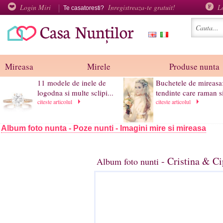
Login Miri
Inregistreaza-te gratuit!
L
Te casatoresti?
Mireasa
Mirele
Produse nunta
11 modele de inele de
Buchetele de mireasa
logodna si multe sclipi...
tendinte care raman si
citeste articolul
citeste articolul
Album foto nunta - Poze nunti - Imagini mire si mireasa
- Cristina & Ci
Album foto nunti