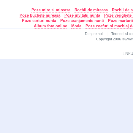
Poze mire si mireasa
Rochii de mireasa
Rochii de s
Poze buchete mireasa
Poze invitatii nunta
Poze verighete /
Poze corturi nunta
Poze aranjamente nunti
Poze marturi
Album foto online
Moda
Poze coafuri si machiaj 
Despre noi
|
Termeni si con
Copyright 2006 ©www.ca
LINKU