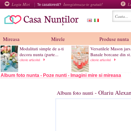
Login Miri
Inregistreaza-te gratuit!
L
Te casatoresti?
Mireasa
Mirele
Produse nunta
Modalitati simple de a-ti
Versatilele Mason jars
decora nunta (parte...
Banale borcane din st.
citeste articolul
citeste articolul
Album foto nunta - Poze nunti - Imagini mire si mireasa
- Olariu Alexa
Album foto nunti