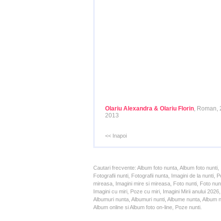
Olariu Alexandra & Olariu Florin
, Roman, 
2013
<< Inapoi
Cautari frecvente: Album foto nunta, Album foto nunti,
Fotografii nunti, Fotografii nunta, Imagini de la nunt
mireasa, Imagini mire si mireasa, Foto nunti, Foto nun
Imagini cu miri, Poze cu miri, Imagini Mirii anului 20
Albumuri nunta, Albumuri nunti, Albume nunta, Album nun
Album online si Album foto on-line, Poze nunti.