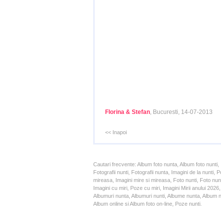
Florina & Stefan
, Bucuresti, 14-07-2013
<< Inapoi
Cautari frecvente: Album foto nunta, Album foto nunti,
Fotografii nunti, Fotografii nunta, Imagini de la nunt
mireasa, Imagini mire si mireasa, Foto nunti, Foto nun
Imagini cu miri, Poze cu miri, Imagini Mirii anului 20
Albumuri nunta, Albumuri nunti, Albume nunta, Album nun
Album online si Album foto on-line, Poze nunti.