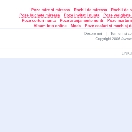
Poze mire si mireasa
Rochii de mireasa
Rochii de s
Poze buchete mireasa
Poze invitatii nunta
Poze verighete /
Poze corturi nunta
Poze aranjamente nunti
Poze marturi
Album foto online
Moda
Poze coafuri si machiaj 
Despre noi
|
Termeni si con
Copyright 2006 ©www.ca
LINKU