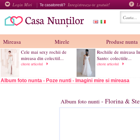
Login Miri
Inregistreaza-te gratuit!
L
Te casatoresti?
Mireasa
Mirele
Produse nunta
Cele mai sexy rochii de
Rochiile de mireasa I
mireasa din colectiil...
Santo: colectiile...
citeste articolul
citeste articolul
Album foto nunta - Poze nunti - Imagini mire si mireasa
- Florina & Ste
Album foto nunti