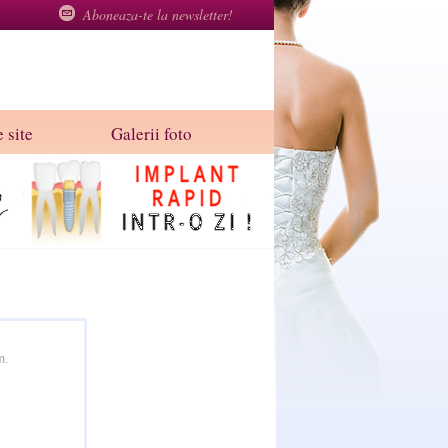
Aboneaza-te la newsletter!
 site
Galerii foto
m.