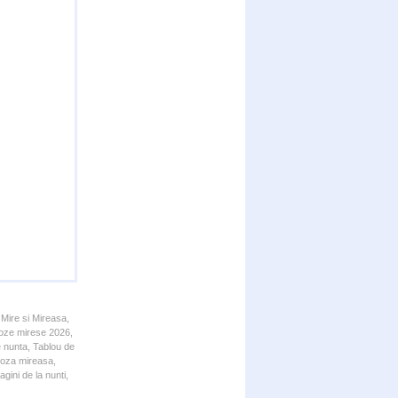
 Mire si Mireasa,
 Poze mirese 2026,
e nunta, Tablou de
 Poza mireasa,
gini de la nunti,