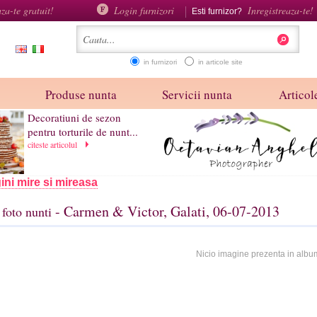
aza-te gratuit!
Login furnizori
Inregistreaza-te!
Esti furnizor?
in furnizori
in articole site
Produse nunta
Servicii nunta
Articole
Decoratiuni de sezon
pentru torturile de nunt...
citeste articolul
ini mire si mireasa
- Carmen & Victor, Galati, 06-07-2013
foto nunti
Nicio imagine prezenta in albu