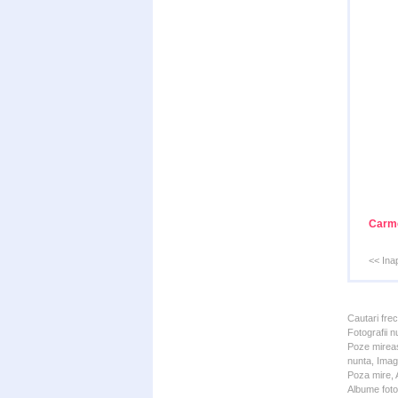
Carme
<< Ina
Cautari fre
Fotografii n
Poze mireas
nunta, Imagi
Poza mire, A
Albume foto 