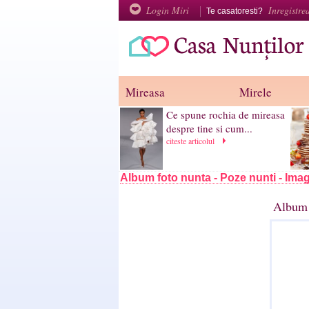
Login Miri
Inregistre
Te casatoresti?
Mireasa
Mirele
Ce spune rochia de mireasa
despre tine si cum...
citeste articolul
Album foto nunta - Poze nunti - Imag
Album 