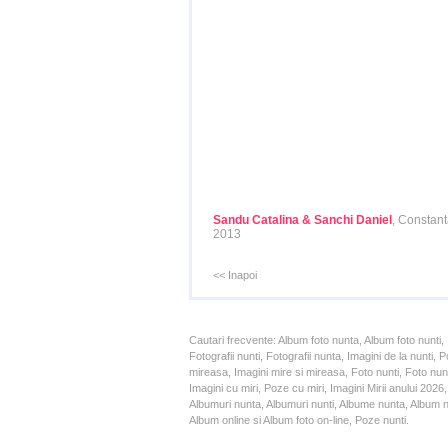
Sandu Catalina & Sanchi Daniel
, Constant
2013
<< Inapoi
Cautari frecvente: Album foto nunta, Album foto nunti,
Fotografii nunti, Fotografii nunta, Imagini de la nunt
mireasa, Imagini mire si mireasa, Foto nunti, Foto nun
Imagini cu miri, Poze cu miri, Imagini Mirii anului 20
Albumuri nunta, Albumuri nunti, Albume nunta, Album nun
Album online si Album foto on-line, Poze nunti.