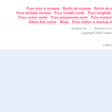
Poze mire si mireasa
Rochii de mireasa
Rochii de s
Poze buchete mireasa
Poze invitatii nunta
Poze verighete /
Poze corturi nunta
Poze aranjamente nunti
Poze marturi
Album foto online
Moda
Poze coafuri si machiaj 
Despre noi
|
Termeni si con
Copyright 2006 ©www.ca
LINKU