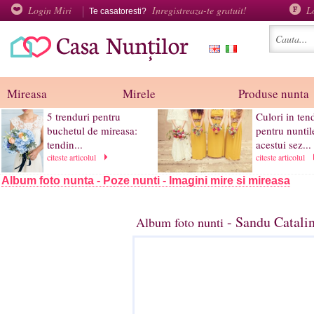
Login Miri
Inregistreaza-te gratuit!
L
Te casatoresti?
Mireasa
Mirele
Produse nunta
5 trenduri pentru
Culori in ten
buchetul de mireasa:
pentru nuntil
tendin...
acestui sez...
citeste articolul
citeste articolul
Album foto nunta - Poze nunti - Imagini mire si mireasa
- Sandu Catali
Album foto nunti