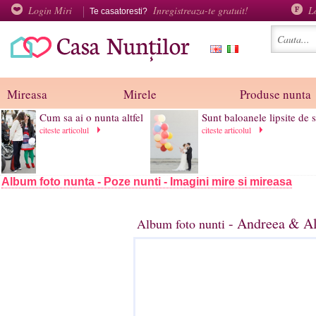
Login Miri
Inregistreaza-te gratuit!
L
Te casatoresti?
Mireasa
Mirele
Produse nunta
Cum sa ai o nunta altfel
Sunt baloanele lipsite de s
citeste articolul
citeste articolul
Album foto nunta - Poze nunti - Imagini mire si mireasa
- Andreea & Al
Album foto nunti