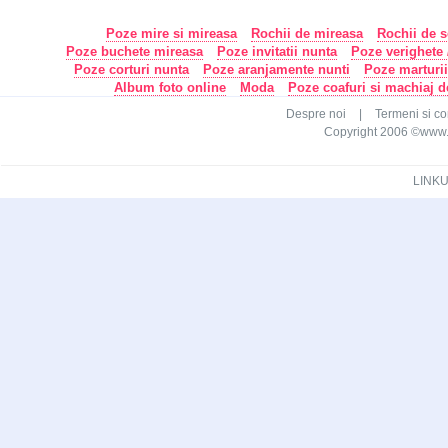
Poze mire si mireasa
Rochii de mireasa
Rochii de s
Poze buchete mireasa
Poze invitatii nunta
Poze verighete /
Poze corturi nunta
Poze aranjamente nunti
Poze marturi
Album foto online
Moda
Poze coafuri si machiaj 
Despre noi
|
Termeni si con
Copyright 2006 ©www.ca
LINKU