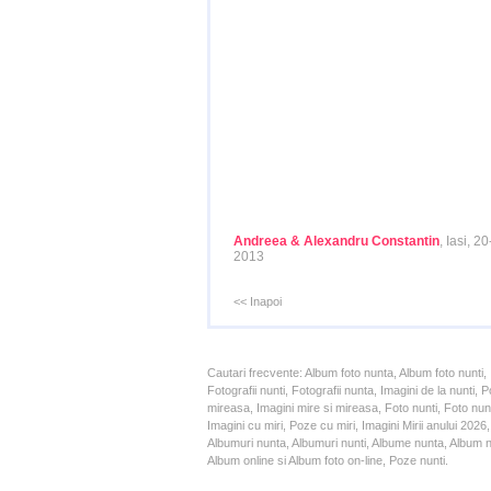
Andreea & Alexandru Constantin
, Iasi, 2
2013
<< Inapoi
Cautari frecvente: Album foto nunta, Album foto nunti,
Fotografii nunti, Fotografii nunta, Imagini de la nunt
mireasa, Imagini mire si mireasa, Foto nunti, Foto nun
Imagini cu miri, Poze cu miri, Imagini Mirii anului 20
Albumuri nunta, Albumuri nunti, Albume nunta, Album nun
Album online si Album foto on-line, Poze nunti.